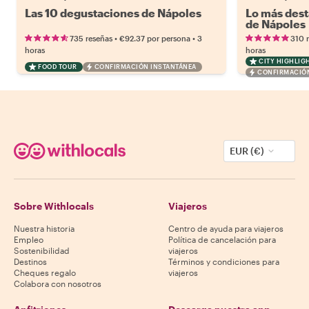
Las 10 degustaciones de Nápoles
Lo más dest
de Nápoles
•
•
735 reseñas
€92.37
por persona
3
310 
horas
horas
CITY HIGHLIG
FOOD TOUR
CONFIRMACIÓN INSTANTÁNEA
CONFIRMACIÓN
EUR (€)
Sobre Withlocals
Viajeros
Nuestra historia
Centro de ayuda para viajeros
Empleo
Política de cancelación para
Sostenibilidad
viajeros
Destinos
Términos y condiciones para
Cheques regalo
viajeros
Colabora con nosotros