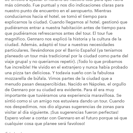
más cómodo. Fue puntual y nos dio indicaciones claras para
nuestro punto de encuentro en el aeropuerto. Mientras
conducíamos hacia el hotel, se tomó el tiempo para
explicarnos la ciudad. Cuando llegamos al hotel, gestionó que
pudiéramos entrar a nuestra habitación antes de tiempo para
que pudiéramos refrescarnos antes del tour. El tour fue
magnífico. Gennaro nos explicó la historia y la cultura de la
ciudad. Además, adaptó el tour a nuestras necesidades
particulares, llevándonos por el Barrio Español (ya teníamos
planeado un tour más tradicional por la ciudad como parte del
viaje grupal y no queríamos repetir). ¡Todo lo que probamos
fue increíble! He vivido en el extranjero y nunca había probado
una pizza tan deliciosa. Y todavía sueño con la fabulosa
mozzarella de búfala. Vimos partes de la ciudad que a
menudo pasan desapercibidas. Nacido en Nápoles, el orgullo
de Gennaro por su ciudad era evidente. Para él era muy
importante que tuviéramos una experiencia maravillosa. Se
sintió como si un amigo nos estuviera dando un tour. Cuando
nos despedimos, nos dio algunas sugerencias de zonas para
visitar al día siguiente. ¡Sus sugerencias fueron perfectas!
Espero volver a contar con Gennaro en el futuro porque sé que
cualquier cosa que planee será favoloso!