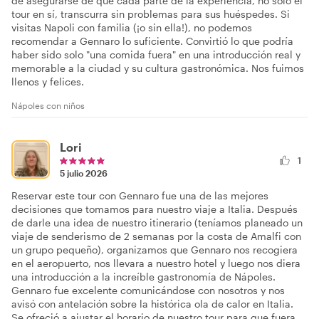
de asegurarse de que cada parte de la experiencia, no solo el
tour en sí, transcurra sin problemas para sus huéspedes. Si
visitas Napoli con familia (¡o sin ella!), no podemos
recomendar a Gennaro lo suficiente. Convirtió lo que podría
haber sido solo "una comida fuera" en una introducción real y
memorable a la ciudad y su cultura gastronómica. Nos fuimos
llenos y felices.
Nápoles con niños
Lori
1
5 julio 2026
Reservar este tour con Gennaro fue una de las mejores
decisiones que tomamos para nuestro viaje a Italia. Después
de darle una idea de nuestro itinerario (teníamos planeado un
viaje de senderismo de 2 semanas por la costa de Amalfi con
un grupo pequeño), organizamos que Gennaro nos recogiera
en el aeropuerto, nos llevara a nuestro hotel y luego nos diera
una introducción a la increíble gastronomía de Nápoles.
Gennaro fue excelente comunicándose con nosotros y nos
avisó con antelación sobre la histórica ola de calor en Italia.
Se ofreció a ajustar el horario de nuestro tour para que fuera