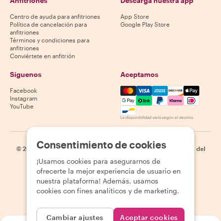
Anfitriones
Descarga nuestra app
Centro de ayuda para anfitriones
App Store
Política de cancelación para
Google Play Store
anfitriones
Términos y condiciones para
anfitriones
Conviértete en anfitrión
Síguenos
Aceptamos
Mastercard, Visa, Amex, Di
Facebook
Instagram
YouTube
La disponibilidad varía según el destino
Consentimiento de cookies
©
2026
Withlocals.com
|
Política de privacidad
|
Cookies
|
Mapa del
sitio
¡Usamos cookies para asegurarnos de
ofrecerte la mejor experiencia de usuario en
nuestra plataforma! Además, usamos
cookies con fines analíticos y de marketing.
Cambiar ajustes
Aceptar cookies