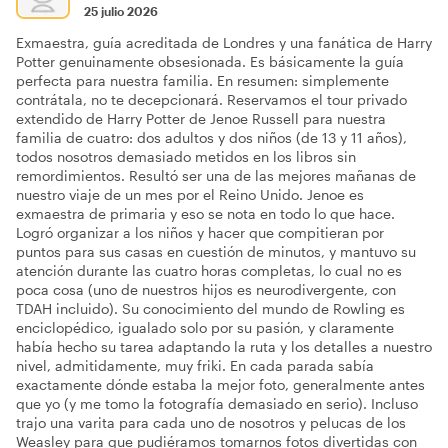
25 julio 2026
Exmaestra, guía acreditada de Londres y una fanática de Harry
Potter genuinamente obsesionada. Es básicamente la guía
perfecta para nuestra familia. En resumen: simplemente
contrátala, no te decepcionará. Reservamos el tour privado
extendido de Harry Potter de Jenoe Russell para nuestra
familia de cuatro: dos adultos y dos niños (de 13 y 11 años),
todos nosotros demasiado metidos en los libros sin
remordimientos. Resultó ser una de las mejores mañanas de
nuestro viaje de un mes por el Reino Unido. Jenoe es
exmaestra de primaria y eso se nota en todo lo que hace.
Logró organizar a los niños y hacer que compitieran por
puntos para sus casas en cuestión de minutos, y mantuvo su
atención durante las cuatro horas completas, lo cual no es
poca cosa (uno de nuestros hijos es neurodivergente, con
TDAH incluido). Su conocimiento del mundo de Rowling es
enciclopédico, igualado solo por su pasión, y claramente
había hecho su tarea adaptando la ruta y los detalles a nuestro
nivel, admitidamente, muy friki. En cada parada sabía
exactamente dónde estaba la mejor foto, generalmente antes
que yo (y me tomo la fotografía demasiado en serio). Incluso
trajo una varita para cada uno de nosotros y pelucas de los
Weasley para que pudiéramos tomarnos fotos divertidas con