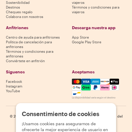
Sostenibilidad
viajeros
Destinos
Términos y condiciones para
Cheques regalo
viajeros
Colabora con nosotros
Anfitriones
Descarga nuestra app
Centro de ayuda para anfitriones
App Store
Política de cancelación para
Google Play Store
anfitriones
Términos y condiciones para
anfitriones
Conviértete en anfitrión
Síguenos
Aceptamos
Mastercard, Visa, Amex, Di
Facebook
Instagram
YouTube
La disponibilidad varía según el destino
Consentimiento de cookies
©
2026
Withlocals.com
|
Política de privacidad
|
Cookies
|
Mapa del
sitio
¡Usamos cookies para asegurarnos de
ofrecerte la mejor experiencia de usuario en