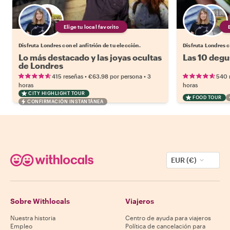
Elige tu local favorito
Disfruta Londres con el anfitrión de tu elección.
Disfruta Londres c
Lo más destacado y las joyas ocultas
Las 10 degu
de Londres
•
•
415 reseñas
€63.98
por persona
3
540 
horas
horas
CITY HIGHLIGHT TOUR
FOOD TOUR
CONFIRMACIÓN INSTANTÁNEA
EUR (€)
Sobre Withlocals
Viajeros
Nuestra historia
Centro de ayuda para viajeros
Empleo
Política de cancelación para