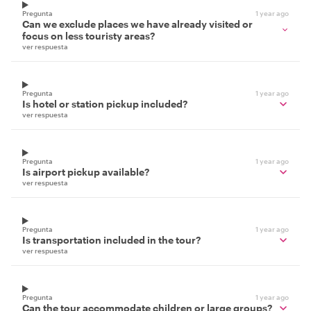
Pregunta
1 year ago
Can we exclude places we have already visited or
focus on less touristy areas?
ver respuesta
Pregunta
1 year ago
Is hotel or station pickup included?
ver respuesta
Pregunta
1 year ago
Is airport pickup available?
ver respuesta
Pregunta
1 year ago
Is transportation included in the tour?
ver respuesta
Pregunta
1 year ago
Can the tour accommodate children or large groups?