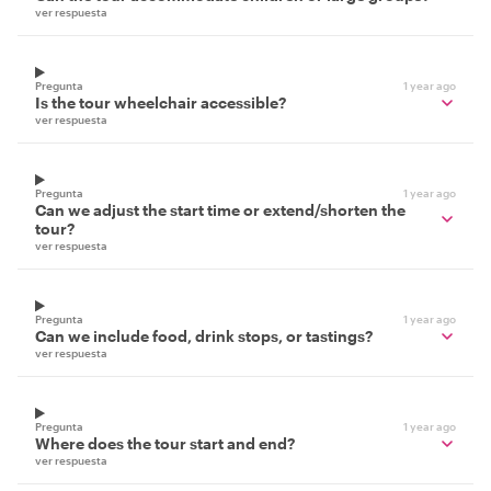
ver respuesta
Pregunta
1 year ago
Is the tour wheelchair accessible?
ver respuesta
Pregunta
1 year ago
Can we adjust the start time or extend/shorten the
tour?
ver respuesta
Pregunta
1 year ago
Can we include food, drink stops, or tastings?
ver respuesta
Pregunta
1 year ago
Where does the tour start and end?
ver respuesta