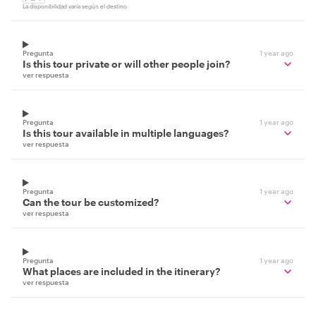
La disponibilidad varía según el destino
Pregunta
1 year ago
Is this tour private or will other people join?
ver respuesta
Pregunta
1 year ago
Is this tour available in multiple languages?
ver respuesta
Pregunta
1 year ago
Can the tour be customized?
ver respuesta
Pregunta
1 year ago
What places are included in the itinerary?
ver respuesta