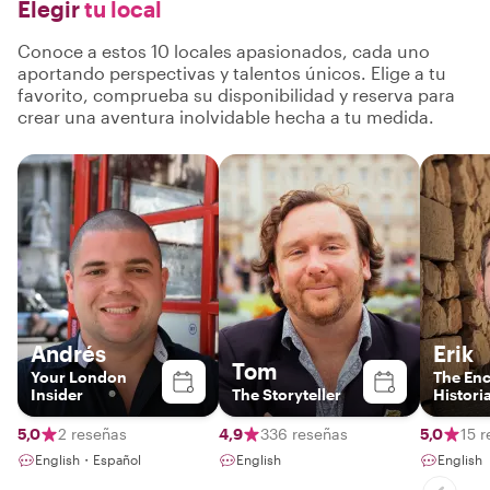
Elegir
tu local
Conoce a estos 10 locales apasionados, cada uno
aportando perspectivas y talentos únicos. Elige a tu
favorito, comprueba su disponibilidad y reserva para
crear una aventura inolvidable hecha a tu medida.
Andrés
Erik
Tom
Your London
The En
Insider
The Storyteller
Histori
5,0
2 reseñas
4,9
336 reseñas
5,0
15 
English・Español
English
English