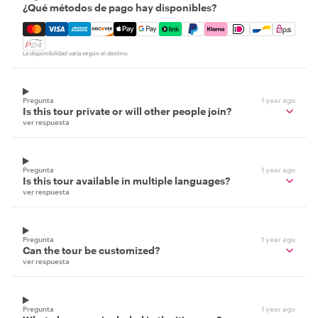
¿Qué métodos de pago hay disponibles?
Mastercard, Visa, Amex, Discover, Apple Pay, Google Pay
La disponibilidad varía según el destino
Pregunta
1 year ago
Is this tour private or will other people join?
ver respuesta
Pregunta
1 year ago
Is this tour available in multiple languages?
ver respuesta
Pregunta
1 year ago
Can the tour be customized?
ver respuesta
Pregunta
1 year ago