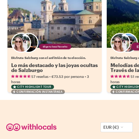
Elige tu local favorito
Disfruta Salzburg con el anfitrión de tu elección.
Disfruta Salzburg c
Lo más destacado y las joyas ocultas
Melodías de
de Salzburgo
Través de la
Cultura Alp
•
•
57 reseñas
€73.53
por persona
3
51 re
horas
horas
CITY HIGHLIGHT TOUR
CITY HIGHLIG
CONFIRMACIÓN INSTANTÁNEA
CONFIRMACIÓN
EUR (€)