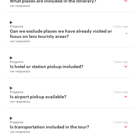
What places are included in the itinerary?
ver respuesta
Pregunta
1 year ago
Can we exclude places we have already visited or
focus on less touristy areas?
ver respuesta
Pregunta
1 year ago
Is hotel or station pickup included?
ver respuesta
Pregunta
1 year ago
Is airport pickup available?
ver respuesta
Pregunta
1 year ago
Is transportation included in the tour?
ver respuesta