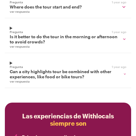
Pregunta
1 year ago
Where does the tour start and end?
ver respuesta
Pregunta
1 year ago
Is it better to do the tour in the morning or afternoon
to avoid crowds?
ver respuesta
Pregunta
1 year ago
Can a city highlights tour be combined with other
experiences, like food or bike tours?
ver respuesta
Las experiencias de Withlocals
siempre son