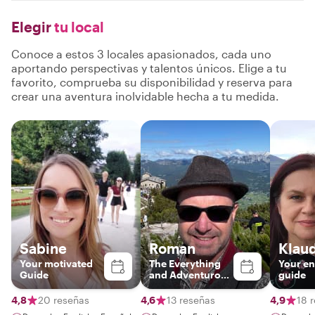
Elegir
tu local
Conoce a estos 3 locales apasionados, cada uno
aportando perspectivas y talentos únicos. Elige a tu
favorito, comprueba su disponibilidad y reserva para
crear una aventura inolvidable hecha a tu medida.
Sabine
Roman
Klau
Your motivated
The Everything
Your en
Guide
and Adventurous
guide
Guide
4,8
20 reseñas
4,6
13 reseñas
4,9
18 