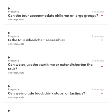
Pregunta
1 year ago
Can the tour accommodate children or large groups?
ver respuesta
Pregunta
1 year ago
Is the tour wheelchair accessible?
ver respuesta
Pregunta
1 year ago
Can we adjust the start time or extend/shorten the
tour?
ver respuesta
Pregunta
1 year ago
Can we include food, drink stops, or tastings?
ver respuesta