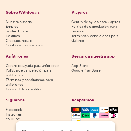
Sobre Withlocals
Viajeros
Nuestra historia
Centro de ayuda para viajeros
Empleo
Política de cancelación para
Sostenibilidad
viajeros
Destinos
Términos y condiciones para
Cheques regalo
viajeros
Colabora con nosotros
Anfitriones
Descarga nuestra app
Centro de ayuda para anfitriones
App Store
Política de cancelación para
Google Play Store
anfitriones
Términos y condiciones para
anfitriones
Conviértete en anfitrión
Síguenos
Aceptamos
Mastercard, Visa, Amex, Di
Facebook
Instagram
YouTube
La disponibilidad varía según el destino