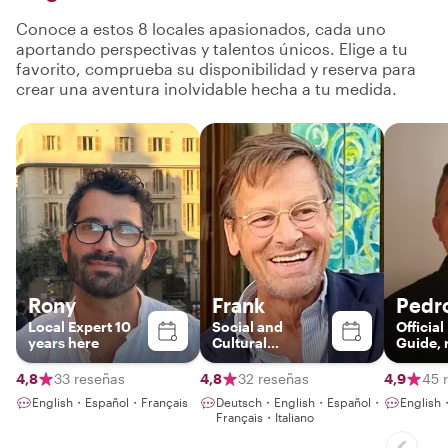
Conoce a estos 8 locales apasionados, cada uno
aportando perspectivas y talentos únicos. Elige a tu
favorito, comprueba su disponibilidad y reserva para
crear una aventura inolvidable hecha a tu medida.
Rony
Frank
Pedr
Local Expert 10
Social and
Official
years here
Cultural
Guide, 
Historian
father 
Mallor
4,8
33 reseñas
4,8
32 reseñas
4,9
45 
English・Español・Français
Deutsch・English・Español・
English
Français・Italiano