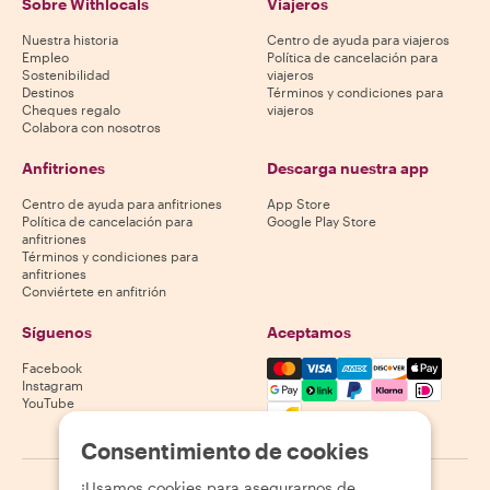
Sobre Withlocals
Viajeros
Nuestra historia
Centro de ayuda para viajeros
Empleo
Política de cancelación para
Sostenibilidad
viajeros
Destinos
Términos y condiciones para
Cheques regalo
viajeros
Colabora con nosotros
Anfitriones
Descarga nuestra app
Centro de ayuda para anfitriones
App Store
Política de cancelación para
Google Play Store
anfitriones
Términos y condiciones para
anfitriones
Conviértete en anfitrión
Síguenos
Aceptamos
Mastercard, Visa, Amex, Di
Facebook
Instagram
YouTube
La disponibilidad varía según el destino
Consentimiento de cookies
¡Usamos cookies para asegurarnos de