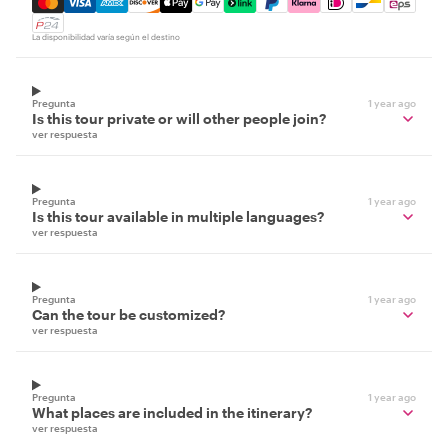
La disponibilidad varía según el destino
Pregunta
1 year ago
Is this tour private or will other people join?
ver respuesta
Pregunta
1 year ago
Is this tour available in multiple languages?
ver respuesta
Pregunta
1 year ago
Can the tour be customized?
ver respuesta
Pregunta
1 year ago
What places are included in the itinerary?
ver respuesta