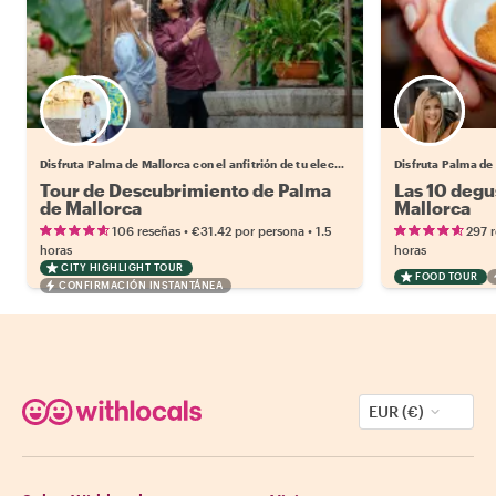
Elige tu local favorito
Disfruta Palma de Mallorca con el anfitrión de tu elección.
Tour de Descubrimiento de Palma
Las 10 degu
de Mallorca
Mallorca
•
•
106 reseñas
€31.42
por persona
1.5
297 
horas
horas
CITY HIGHLIGHT TOUR
FOOD TOUR
CONFIRMACIÓN INSTANTÁNEA
EUR (€)