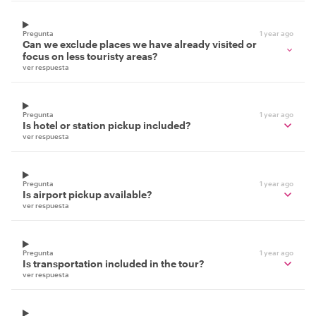
Pregunta
1 year ago
Can we exclude places we have already visited or
focus on less touristy areas?
ver respuesta
Pregunta
1 year ago
Is hotel or station pickup included?
ver respuesta
Pregunta
1 year ago
Is airport pickup available?
ver respuesta
Pregunta
1 year ago
Is transportation included in the tour?
ver respuesta