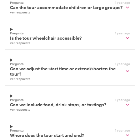
Pregunta
1 year ago
Can the tour accommodate children or large groups?
ver respuesta
Pregunta
1 year ago
Is the tour wheelchair accessible?
ver respuesta
Pregunta
1 year ago
Can we adjust the start time or extend/shorten the
tour?
ver respuesta
Pregunta
1 year ago
Can we include food, drink stops, or tastings?
ver respuesta
Pregunta
1 year ago
Where does the tour start and end?