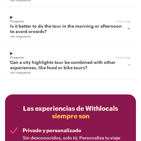
ver respuesta
Pregunta
1 year ago
Is it better to do the tour in the morning or afternoon
to avoid crowds?
ver respuesta
Pregunta
1 year ago
Can a city highlights tour be combined with other
experiences, like food or bike tours?
ver respuesta
Las experiencias de Withlocals
siempre son
Privado y personalizado
Sin desconocidos, solo tú. Personaliza tu viaje