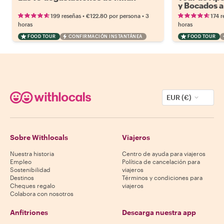
y Bocados a
•
•
199 reseñas
€122.80
por persona
3
174 r
horas
horas
FOOD TOUR
CONFIRMACIÓN INSTANTÁNEA
FOOD TOUR
EUR (€)
Sobre Withlocals
Viajeros
Nuestra historia
Centro de ayuda para viajeros
Empleo
Política de cancelación para
Sostenibilidad
viajeros
Destinos
Términos y condiciones para
Cheques regalo
viajeros
Colabora con nosotros
Anfitriones
Descarga nuestra app