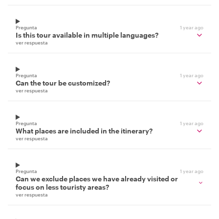
Pregunta
1 year ago
Is this tour available in multiple languages?
ver respuesta
Pregunta
1 year ago
Can the tour be customized?
ver respuesta
Pregunta
1 year ago
What places are included in the itinerary?
ver respuesta
Pregunta
1 year ago
Can we exclude places we have already visited or
focus on less touristy areas?
ver respuesta