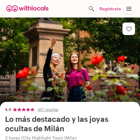
Regístrate
4,9
447 reseñas
Lo más destacado y las joyas
ocultas de Milán
3 horas
City Highlight Tours
Milan