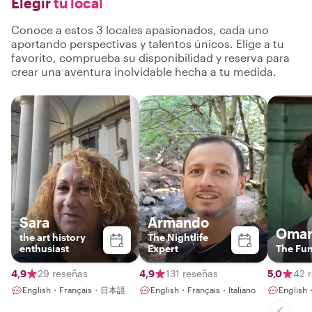
Elegir
tu local
Conoce a estos 3 locales apasionados, cada uno
aportando perspectivas y talentos únicos. Elige a tu
favorito, comprueba su disponibilidad y reserva para
crear una aventura inolvidable hecha a tu medida.
Sara
Armando
Oma
the art history
The Nightlife
enthusiast
Expert
The Fun
4,9
29 reseñas
4,9
131 reseñas
5,0
42 
English・Français・日本語
English・Français・Italiano
English・