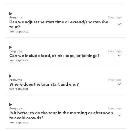
Pregunta
1 year ago
Can we adjust the start time or extend/shorten the
tour?
ver respuesta
Pregunta
1 year ago
Can we include food, drink stops, or tastings?
ver respuesta
Pregunta
1 year ago
Where does the tour start and end?
ver respuesta
Pregunta
1 year ago
Is it better to do the tour in the morning or afternoon
to avoid crowds?
ver respuesta