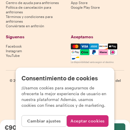
Centro de ayuda para anfitriones
App Store
Política de cancelación para
Google Play Store
anfitriones
Términos y condiciones para
anfitriones
Conviértete en anfitrión
Síguenos
Aceptamos
Mastercard, Visa, Amex, Di
Facebook
Instagram
YouTube
La disponibilidad varía según el destino
Consentimiento de cookies
©
2026
Withlocals.com
|
Política de privacidad
|
Cookies
|
Mapa del
sitio
¡Usamos cookies para asegurarnos de
ofrecerte la mejor experiencia de usuario en
nuestra plataforma! Además, usamos
cookies con fines analíticos y de marketing.
Cambiar ajustes
Aceptar cookies
€90.44
por persona