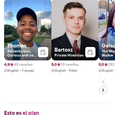
Thomas
Gels
Bartosz
Adventurous,
The Wa
Curious and your
Private Historian
Walker
Gateway to Paris
4,9
49 reseñas
5,0
19 reseñas
5,0
292
English・Français
English・Polski
English
Esto es
el plan