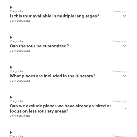
Pregunta
1 year ago
Is this tour available in multiple languages?
ver respuesta
Pregunta
1 year ago
Can the tour be customized?
ver respuesta
Pregunta
1 year ago
What places are included in the itinerary?
ver respuesta
Pregunta
1 year ago
Can we exclude places we have already visited or
focus on less touristy areas?
ver respuesta
Pregunta
1 year ago