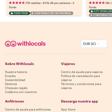
•
•
778 reseñas
€115.46
por persona
3
185 
horas
horas
CITY HIGHLIG
FOOD TOUR
CONFIRMACIÓN INSTANTÁNEA
CONFIRMACIÓN
EUR (€)
Sobre Withlocals
Viajeros
Nuestra historia
Centro de ayuda para viajeros
Empleo
Política de cancelación para
Sostenibilidad
viajeros
Destinos
Términos y condiciones para
Cheques regalo
viajeros
Colabora con nosotros
Anfitriones
Descarga nuestra app
Centro de ayuda para anfitriones
App Store