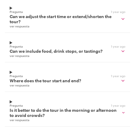
Pregunta
1 year ago
Can we adjust the start time or extend/shorten the
tour?
ver respuesta
Pregunta
1 year ago
Can we include food, drink stops, or tastings?
ver respuesta
Pregunta
1 year ago
Where does the tour start and end?
ver respuesta
Pregunta
1 year ago
Is it better to do the tour in the morning or afternoon
to avoid crowds?
ver respuesta