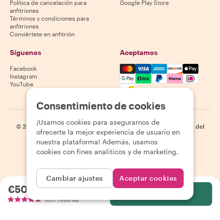
Política de cancelación para
Google Play Store
anfitriones
Términos y condiciones para
anfitriones
Conviértete en anfitrión
Síguenos
Aceptamos
Mastercard, Visa, Amex, Di
Facebook
Instagram
YouTube
La disponibilidad varía según el destino
Consentimiento de cookies
¡Usamos cookies para asegurarnos de
©
2026
Withlocals.com
|
Política de privacidad
|
Cookies
|
Mapa del
ofrecerte la mejor experiencia de usuario en
sitio
nuestra plataforma! Además, usamos
cookies con fines analíticos y de marketing.
Cambiar ajustes
Aceptar cookies
€50.35
por persona
Selecciona
1851 reseñas