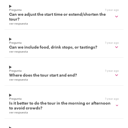
Pregunta
1 year ago
Can we adjust the start time or extend/shorten the
tour?
ver respuesta
Pregunta
1 year ago
Can we include food, drink stops, or tastings?
ver respuesta
Pregunta
1 year ago
Where does the tour start and end?
ver respuesta
Pregunta
1 year ago
Is it better to do the tour in the morning or afternoon
to avoid crowds?
ver respuesta