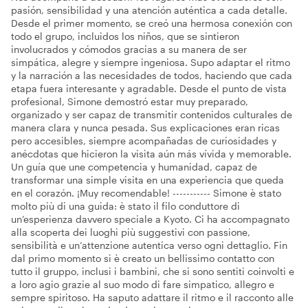
pasión, sensibilidad y una atención auténtica a cada detalle.
Desde el primer momento, se creó una hermosa conexión con
todo el grupo, incluidos los niños, que se sintieron
involucrados y cómodos gracias a su manera de ser
simpática, alegre y siempre ingeniosa. Supo adaptar el ritmo
y la narración a las necesidades de todos, haciendo que cada
etapa fuera interesante y agradable. Desde el punto de vista
profesional, Simone demostró estar muy preparado,
organizado y ser capaz de transmitir contenidos culturales de
manera clara y nunca pesada. Sus explicaciones eran ricas
pero accesibles, siempre acompañadas de curiosidades y
anécdotas que hicieron la visita aún más vívida y memorable.
Un guía que une competencia y humanidad, capaz de
transformar una simple visita en una experiencia que queda
en el corazón. ¡Muy recomendable! ----------- Simone è stato
molto più di una guida: è stato il filo conduttore di
un’esperienza davvero speciale a Kyoto. Ci ha accompagnato
alla scoperta dei luoghi più suggestivi con passione,
sensibilità e un’attenzione autentica verso ogni dettaglio. Fin
dal primo momento si è creato un bellissimo contatto con
tutto il gruppo, inclusi i bambini, che si sono sentiti coinvolti e
a loro agio grazie al suo modo di fare simpatico, allegro e
sempre spiritoso. Ha saputo adattare il ritmo e il racconto alle