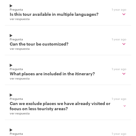
Pregunta
1 year ago
Is this tour available in multiple languages?
ver respuesta
Pregunta
1 year ago
Can the tour be customized?
ver respuesta
Pregunta
1 year ago
What places are included in the itinerary?
ver respuesta
Pregunta
1 year ago
Can we exclude places we have already visited or
focus on less touristy areas?
ver respuesta
Pregunta
1 year ago