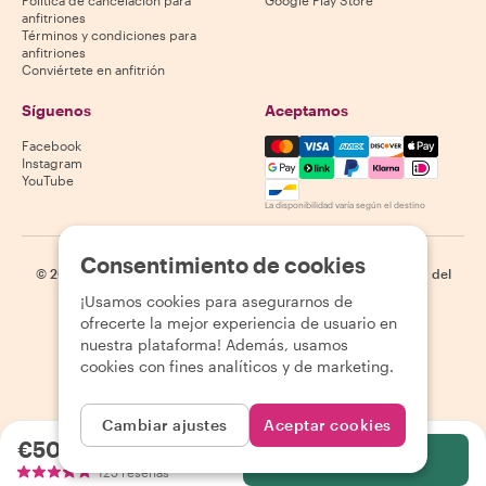
Política de cancelación para
Google Play Store
anfitriones
Términos y condiciones para
anfitriones
Conviértete en anfitrión
Síguenos
Aceptamos
Mastercard, Visa, Amex, Di
Facebook
Instagram
YouTube
La disponibilidad varía según el destino
Consentimiento de cookies
©
2026
Withlocals.com
|
Política de privacidad
|
Cookies
|
Mapa del
sitio
¡Usamos cookies para asegurarnos de
ofrecerte la mejor experiencia de usuario en
nuestra plataforma! Además, usamos
cookies con fines analíticos y de marketing.
Cambiar ajustes
Aceptar cookies
€50.00
por persona
Selecciona
125 reseñas