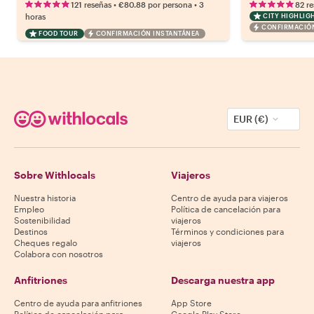
•
•
121 reseñas
€80.88
por persona
3
82 r
horas
CITY HIGHLIG
CONFIRMACIÓN
FOOD TOUR
CONFIRMACIÓN INSTANTÁNEA
EUR (€)
Sobre Withlocals
Viajeros
Nuestra historia
Centro de ayuda para viajeros
Empleo
Política de cancelación para
Sostenibilidad
viajeros
Destinos
Términos y condiciones para
Cheques regalo
viajeros
Colabora con nosotros
Anfitriones
Descarga nuestra app
Centro de ayuda para anfitriones
App Store