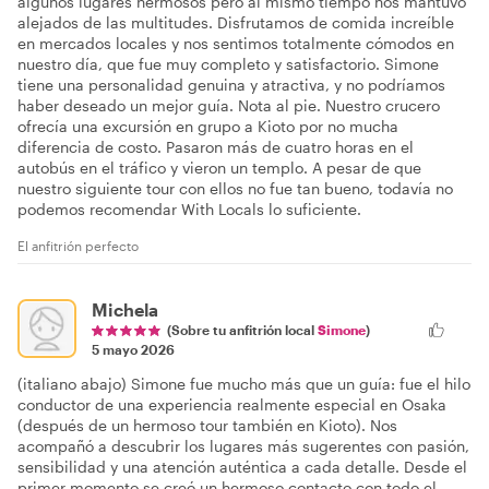
algunos lugares hermosos pero al mismo tiempo nos mantuvo
alejados de las multitudes. Disfrutamos de comida increíble
en mercados locales y nos sentimos totalmente cómodos en
nuestro día, que fue muy completo y satisfactorio. Simone
tiene una personalidad genuina y atractiva, y no podríamos
haber deseado un mejor guía. Nota al pie. Nuestro crucero
ofrecía una excursión en grupo a Kioto por no mucha
diferencia de costo. Pasaron más de cuatro horas en el
autobús en el tráfico y vieron un templo. A pesar de que
nuestro siguiente tour con ellos no fue tan bueno, todavía no
podemos recomendar With Locals lo suficiente.
El anfitrión perfecto
Michela
(Sobre tu anfitrión local
Simone
)
5 mayo 2026
(italiano abajo) Simone fue mucho más que un guía: fue el hilo
conductor de una experiencia realmente especial en Osaka
(después de un hermoso tour también en Kioto). Nos
acompañó a descubrir los lugares más sugerentes con pasión,
sensibilidad y una atención auténtica a cada detalle. Desde el
primer momento se creó un hermoso contacto con todo el