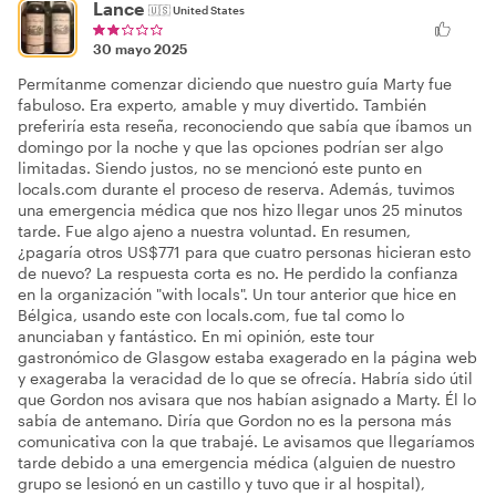
Lance
🇺🇸
United States
30 mayo 2025
Permítanme comenzar diciendo que nuestro guía Marty fue
fabuloso. Era experto, amable y muy divertido. También
preferiría esta reseña, reconociendo que sabía que íbamos un
domingo por la noche y que las opciones podrían ser algo
limitadas. Siendo justos, no se mencionó este punto en
locals.com durante el proceso de reserva. Además, tuvimos
una emergencia médica que nos hizo llegar unos 25 minutos
tarde. Fue algo ajeno a nuestra voluntad. En resumen,
¿pagaría otros US$771 para que cuatro personas hicieran esto
de nuevo? La respuesta corta es no. He perdido la confianza
en la organización "with locals". Un tour anterior que hice en
Bélgica, usando este con locals.com, fue tal como lo
anunciaban y fantástico. En mi opinión, este tour
gastronómico de Glasgow estaba exagerado en la página web
y exageraba la veracidad de lo que se ofrecía. Habría sido útil
que Gordon nos avisara que nos habían asignado a Marty. Él lo
sabía de antemano. Diría que Gordon no es la persona más
comunicativa con la que trabajé. Le avisamos que llegaríamos
tarde debido a una emergencia médica (alguien de nuestro
grupo se lesionó en un castillo y tuvo que ir al hospital),