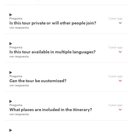
Pregunta
1 year ago
Is this tour private or will other people join?
ver respuesta
Pregunta
1 year ago
Is this tour available in multiple languages?
ver respuesta
Pregunta
1 year ago
Can the tour be customized?
ver respuesta
Pregunta
1 year ago
What places are included in the itinerary?
ver respuesta