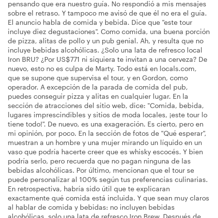
pensando que era nuestro guía. No respondió a mis mensajes
sobre el retraso. Y tampoco me avisó de que él no era el guía.
El anuncio habla de comida y bebida. Dice que "este tour
incluye diez degustaciones". Como comida, una buena porción
de pizza, alitas de pollo y un pub genial. Ah, y resulta que no
incluye bebidas alcohólicas. ¿Solo una lata de refresco local
Iron BRU? ¿Por US$771 ni siquiera te invitan a una cerveza? De
nuevo, esto no es culpa de Marty. Todo está en locals.com,
que se supone que supervisa el tour, y en Gordon, como
operador. A excepción de la parada de comida del pub,
puedes conseguir pizza y alitas en cualquier lugar. En la
sección de atracciones del sitio web, dice: "Comida, bebida,
lugares imprescindibles y sitios de moda locales, ¡este tour lo
tiene todo!". De nuevo, es una exageración. Es cierto, pero en
mi opinión, por poco. En la sección de fotos de "Qué esperar",
muestran a un hombre y una mujer mirando un líquido en un
vaso que podría hacerte creer que es whisky escocés. Y bien
podría serlo, pero recuerda que no pagan ninguna de las
bebidas alcohólicas. Por último, mencionan que el tour se
puede personalizar al 100% según tus preferencias culinarias.
En retrospectiva, habría sido útil que te explicaran
exactamente qué comida está incluida. Y que sean muy claros
al hablar de comida y bebidas: no incluyen bebidas
alcohólicas, solo una lata de refresco Iron Brew. Después de