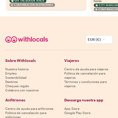
OFF THE BEATEN TRACK
horas
CONFIRMACIÓN INSTANTÁNEA
CITY HIGHLIG
CONFIRMACIÓN
EUR (€)
Sobre Withlocals
Viajeros
Nuestra historia
Centro de ayuda para viajeros
Empleo
Política de cancelación para
Sostenibilidad
viajeros
Destinos
Términos y condiciones para
Cheques regalo
viajeros
Colabora con nosotros
Anfitriones
Descarga nuestra app
Centro de ayuda para anfitriones
App Store
Política de cancelación para
Google Play Store
anfitriones