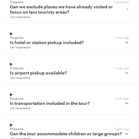
Pregunta
1 year ago
Can we exclude places we have already visited or
focus on less touristy areas?
ver respuesta
Pregunta
1 year ago
Is hotel or station pickup included?
ver respuesta
Pregunta
1 year ago
Is airport pickup available?
ver respuesta
Pregunta
1 year ago
Is transportation included in the tour?
ver respuesta
Pregunta
1 year ago
Can the tour accommodate children or large groups?
ver respuesta