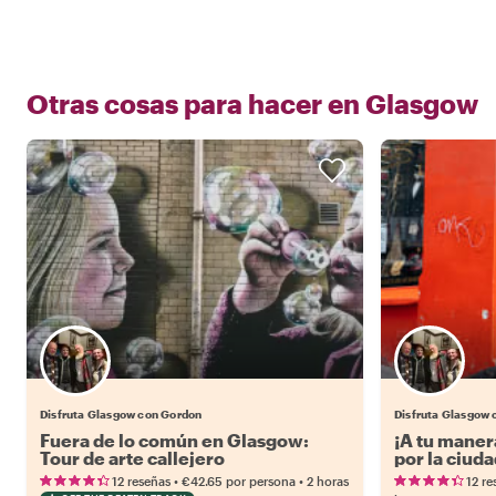
Otras cosas para hacer en
Glasgow
Disfruta Glasgow con Gordon
Disfruta Glasgow
Fuera de lo común en Glasgow:
¡A tu maner
Tour de arte callejero
por la ciud
•
•
12 reseñas
€42.65
por persona
2 horas
12 re