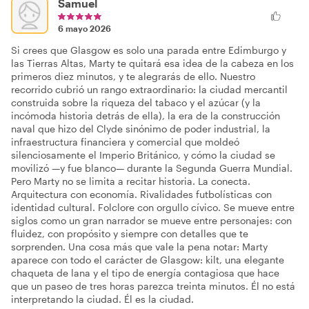
Samuel
6 mayo 2026
Si crees que Glasgow es solo una parada entre Edimburgo y
las Tierras Altas, Marty te quitará esa idea de la cabeza en los
primeros diez minutos, y te alegrarás de ello. Nuestro
recorrido cubrió un rango extraordinario: la ciudad mercantil
construida sobre la riqueza del tabaco y el azúcar (y la
incómoda historia detrás de ella), la era de la construcción
naval que hizo del Clyde sinónimo de poder industrial, la
infraestructura financiera y comercial que moldeó
silenciosamente el Imperio Británico, y cómo la ciudad se
movilizó —y fue blanco— durante la Segunda Guerra Mundial.
Pero Marty no se limita a recitar historia. La conecta.
Arquitectura con economía. Rivalidades futbolísticas con
identidad cultural. Folclore con orgullo cívico. Se mueve entre
siglos como un gran narrador se mueve entre personajes: con
fluidez, con propósito y siempre con detalles que te
sorprenden. Una cosa más que vale la pena notar: Marty
aparece con todo el carácter de Glasgow: kilt, una elegante
chaqueta de lana y el tipo de energía contagiosa que hace
que un paseo de tres horas parezca treinta minutos. Él no está
interpretando la ciudad. Él es la ciudad.