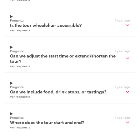
Pregunta
1 year ago
Is the tour wheelchair accessible?
ver respuesta
Pregunta
1 year ago
Can we adjust the start time or extend/shorten the
tour?
ver respuesta
Pregunta
1 year ago
Can we include food, drink stops, or tastings?
ver respuesta
Pregunta
1 year ago
Where does the tour start and end?
ver respuesta