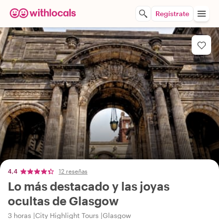
Regístrate
4,4
12 reseñas
Lo más destacado y las joyas
ocultas de Glasgow
3 horas
City Highlight Tours
Glasgow