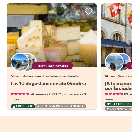
Elige tu local favorito
Disfruta Geneva con el anfitrión de tu elección.
Disfruta Geneva co
Las 10 degustaciones de Ginebra
¡A tu maner
por la ciud
•
•
59 reseñas
€213.24
por persona
3
82 r
horas
horas
CITY HIGHLIG
FOOD TOUR
CONFIRMACIÓN INSTANTÁNEA
CONFIRMACIÓN