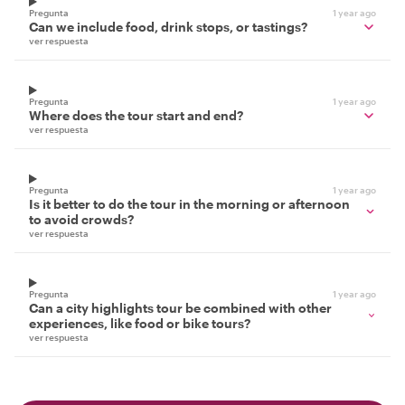
Pregunta
1 year ago
Can we include food, drink stops, or tastings?
ver respuesta
Pregunta
1 year ago
Where does the tour start and end?
ver respuesta
Pregunta
1 year ago
Is it better to do the tour in the morning or afternoon
to avoid crowds?
ver respuesta
Pregunta
1 year ago
Can a city highlights tour be combined with other
experiences, like food or bike tours?
ver respuesta