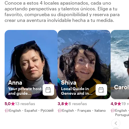
Conoce a estos 4 locales apasionados, cada uno
aportando perspectivas y talentos únicos. Elige a tu
favorito, comprueba su disponibilidad y reserva para
crear una aventura inolvidable hecha a tu medida.
Anna
Shiva
Carol
Your private host
Local Guide in
and guide
Geneva and in
through Geneva,
Switzerland
Lausanne,
5,0
13 reseñas
3,8
8 reseñas
4,9
19 
Montreaux
English・Español・Русский
English・Français・Italiano
English
Portugu