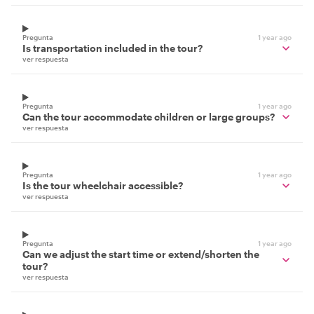
Pregunta
1 year ago
Is transportation included in the tour?
ver respuesta
Pregunta
1 year ago
Can the tour accommodate children or large groups?
ver respuesta
Pregunta
1 year ago
Is the tour wheelchair accessible?
ver respuesta
Pregunta
1 year ago
Can we adjust the start time or extend/shorten the
tour?
ver respuesta