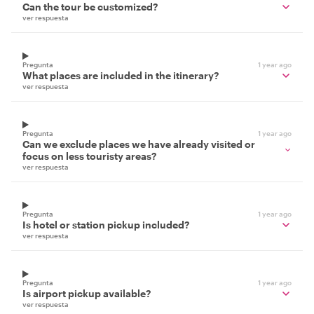
Can the tour be customized?
ver respuesta
Pregunta
1 year ago
What places are included in the itinerary?
ver respuesta
Pregunta
1 year ago
Can we exclude places we have already visited or
focus on less touristy areas?
ver respuesta
Pregunta
1 year ago
Is hotel or station pickup included?
ver respuesta
Pregunta
1 year ago
Is airport pickup available?
ver respuesta