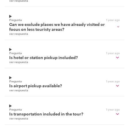
ver respuesta
Pregunta
1 year ago
Can we exclude places we have already visited or
focus on less touristy areas?
ver respuesta
Pregunta
1 year ago
Is hotel or station pickup included?
ver respuesta
Pregunta
1 year ago
Is airport pickup available?
ver respuesta
Pregunta
1 year ago
Is transportation included in the tour?
ver respuesta