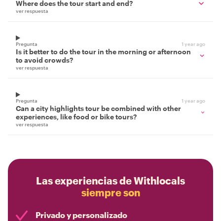
Where does the tour start and end?
ver respuesta
Pregunta
1 year ago
Is it better to do the tour in the morning or afternoon
to avoid crowds?
ver respuesta
Pregunta
1 year ago
Can a city highlights tour be combined with other
experiences, like food or bike tours?
ver respuesta
Las experiencias de Withlocals
siempre son
Privado y personalizado