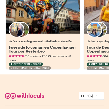
Elige tu local favorito
Disfruta Copenhague con el anfitrión de tu elección.
Disfruta Copenhagu
Fuera de lo común en Copenhague:
Tour de De
Tour por Vesterbro
Copenhagu
•
•
816 reseñas
€56.79
por persona
3
604 
horas
horas
OFF THE BEATEN TRACK
CITY HIGHLIG
CONFIRMACIÓN INSTANTÁNEA
CONFIRMACIÓN
EUR (€)