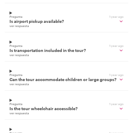
Pregunta
1 year ago
Is airport pickup available?
ver respuesta
Pregunta
1 year ago
Is transportation included in the tour?
ver respuesta
Pregunta
1 year ago
Can the tour accommodate children or large groups?
ver respuesta
Pregunta
1 year ago
Is the tour wheelchair accessible?
ver respuesta