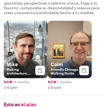
aportando perspectivas y talentos únicos. Elige a tu
favorito, comprueba su disponibilidad y reserva para
crear una aventura inolvidable hecha a tu medida.
Mike
Colm
Making
Friendly Chicago
architecture,
Walking Guide
design, & history
fun & interesting!
5,0
14 reseñas
5,0
5 reseñas
English
English
Esto es
el plan