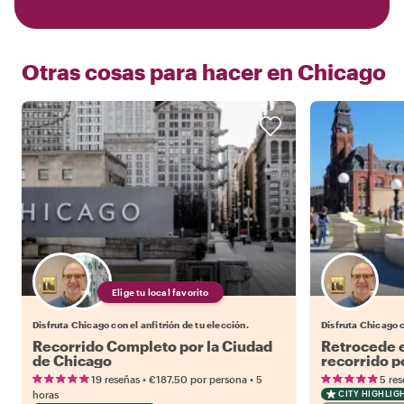
Otras cosas para hacer en
Chicago
Elige tu local favorito
Disfruta Chicago con el anfitrión de tu elección.
Disfruta Chicago 
Recorrido Completo por la Ciudad
Retrocede e
de Chicago
recorrido p
de Pullman
•
•
19 reseñas
€187.50
por persona
5
5 re
horas
CITY HIGHLIG