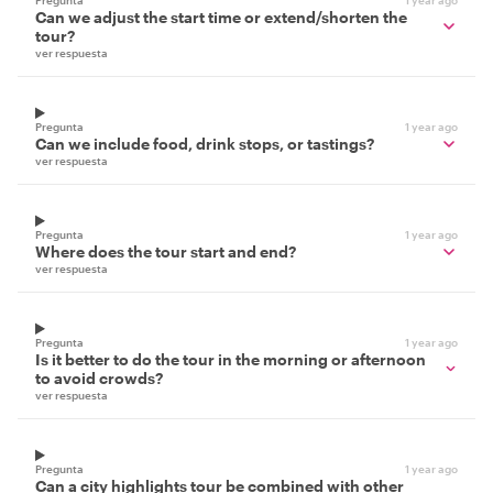
Pregunta
1 year ago
Can we adjust the start time or extend/shorten the
tour?
ver respuesta
Pregunta
1 year ago
Can we include food, drink stops, or tastings?
ver respuesta
Pregunta
1 year ago
Where does the tour start and end?
ver respuesta
Pregunta
1 year ago
Is it better to do the tour in the morning or afternoon
to avoid crowds?
ver respuesta
Pregunta
1 year ago
Can a city highlights tour be combined with other