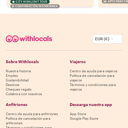
APTO PARA FA
CITY HIGHLIGHT TOUR
CONFIRMACIÓN INSTANTÁNEA
EUR (€)
Sobre Withlocals
Viajeros
Nuestra historia
Centro de ayuda para viajeros
Empleo
Política de cancelación para
Sostenibilidad
viajeros
Destinos
Términos y condiciones para
Cheques regalo
viajeros
Colabora con nosotros
Anfitriones
Descarga nuestra app
Centro de ayuda para anfitriones
App Store
Política de cancelación para
Google Play Store
anfitriones
Términos y condiciones para