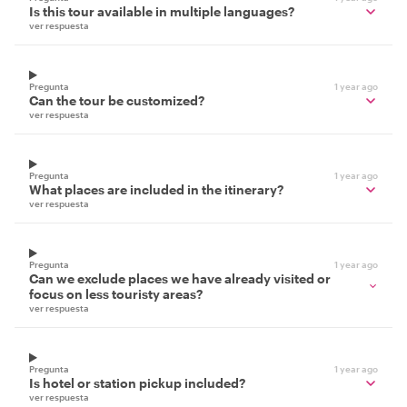
Is this tour available in multiple languages?
ver respuesta
Pregunta
1 year ago
Can the tour be customized?
ver respuesta
Pregunta
1 year ago
What places are included in the itinerary?
ver respuesta
Pregunta
1 year ago
Can we exclude places we have already visited or
focus on less touristy areas?
ver respuesta
Pregunta
1 year ago
Is hotel or station pickup included?
ver respuesta