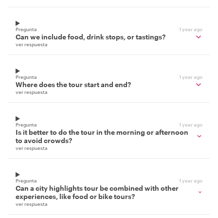
Pregunta
1 year ago
Can we include food, drink stops, or tastings?
ver respuesta
Pregunta
1 year ago
Where does the tour start and end?
ver respuesta
Pregunta
1 year ago
Is it better to do the tour in the morning or afternoon
to avoid crowds?
ver respuesta
Pregunta
1 year ago
Can a city highlights tour be combined with other
experiences, like food or bike tours?
ver respuesta