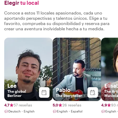
Elegir
tu local
Conoce a estos 11 locales apasionados, cada uno
aportando perspectivas y talentos únicos. Elige a tu
favorito, comprueba su disponibilidad y reserva para
crear una aventura inolvidable hecha a tu medida.
Lee
Elisa
Pablo
The global
The Arti
Berliner
The Storyteller
Musici
4,7
57 reseñas
5,0
26 reseñas
4,9
93 
Deutsch・English
English・Español
English・