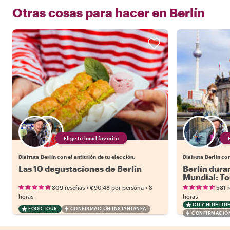
Otras cosas para hacer en
Berlín
Elige tu local favorito
Disfruta Berlín con el anfitrión de tu elección.
Disfruta Berlín con
Las 10 degustaciones de Berlín
Berlín dura
Mundial: To
Reich y el l
•
•
309 reseñas
€90.48
por persona
3
581 
horas
horas
CITY HIGHLIG
FOOD TOUR
CONFIRMACIÓN INSTANTÁNEA
CONFIRMACIÓN