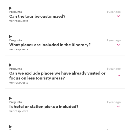
Pregunta
1 year ago
Can the tour be customized?
ver respuesta
Pregunta
1 year ago
What places are included in the itinerary?
ver respuesta
Pregunta
1 year ago
Can we exclude places we have already visited or
focus on less touristy areas?
ver respuesta
Pregunta
1 year ago
Is hotel or station pickup included?
ver respuesta