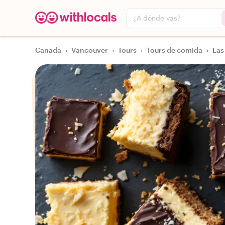
¿A dónde vas?
Canada
›
Vancouver
›
Tours
›
Tours de comida
›
Las