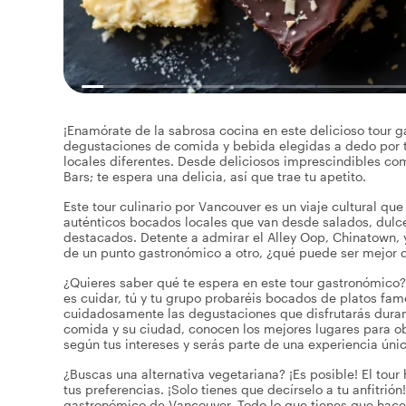
¡Enamórate de la sabrosa cocina en este delicioso tour 
degustaciones de comida y bebida elegidas a dedo por tu 
locales diferentes. Desde deliciosos imprescindibles c
Bars; te espera una delicia, así que trae tu apetito.
Este tour culinario por Vancouver es un viaje cultural qu
auténticos bocados locales que van desde salados, dulc
destacados. Detente a admirar el Alley Oop, Chinatown, y
de un punto gastronómico a otro, ¿qué puede ser mejor 
¿Quieres saber qué te espera en este tour gastronómico? 
es cuidar, tú y tu grupo probaréis bocados de platos fam
cuidadosamente las degustaciones que disfrutarás durant
comida y su ciudad, conocen los mejores lugares para obt
según tus intereses y serás parte de una experiencia úni
¿Buscas una alternativa vegetariana? ¡Es posible! El tou
tus preferencias. ¡Solo tienes que decírselo a tu anfitrión
gastronómico de Vancouver. Todo lo que tienes que hacer e