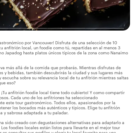
gastronómico por Vancouver! Disfruta de una selección de 10
anfitrión local, un foodie como tú, repartidas en al menos 3
omo Japadog hasta platos únicos típicos de la zona como Nanaimo
e va más allá de la comida que probarás. Mientras disfrutas de
es y bebidas, también descubrirás la ciudad y sus lugares más
 escucha sobre su relevancia local de tu anfitrión mientras saltas
que eso?
¡Tu anfitrión foodie local tiene todo cubierto! Y como compartir
osos. Cada uno de los anfitriones ha seleccionado
e este tour gastronómico. Todos ellos, apasionados por la
ener los bocados más auténticos y típicos. Elige tu anfitrión
ca y sabrosa adaptada a tu paladar.
r ha sido creado con degustaciones alternativas para adaptarlo a
! Los foodies locales están listos para llevarte en el mejor tour
s consultar sus perfiles y elegir tu local favorito para una