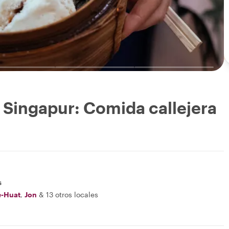
 Singapur: Comida callejera
s
e-Huat
,
Jon
&
13 otros locales