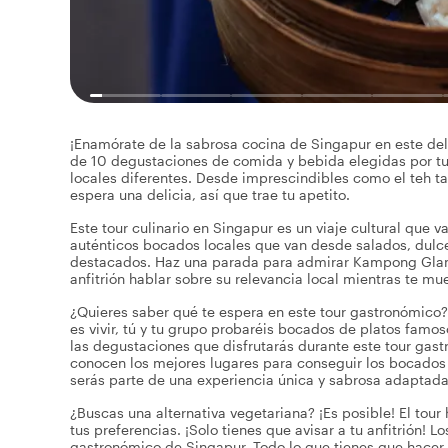
¡Enamórate de la sabrosa cocina de Singapur en este del
de 10 degustaciones de comida y bebida elegidas por tu a
locales diferentes. Desde imprescindibles como el teh tar
espera una delicia, así que trae tu apetito.
Este tour culinario en Singapur es un viaje cultural que 
auténticos bocados locales que van desde salados, dulc
destacados. Haz una parada para admirar Kampong Glam, 
anfitrión hablar sobre su relevancia local mientras te m
¿Quieres saber qué te espera en este tour gastronómico? 
es vivir, tú y tu grupo probaréis bocados de platos fam
las degustaciones que disfrutarás durante este tour gas
conocen los mejores lugares para conseguir los bocados má
serás parte de una experiencia única y sabrosa adaptada
¿Buscas una alternativa vegetariana? ¡Es posible! El tou
tus preferencias. ¡Solo tienes que avisar a tu anfitrión! Lo
gastronómico de Singapur. Todo lo que tienes que hacer es