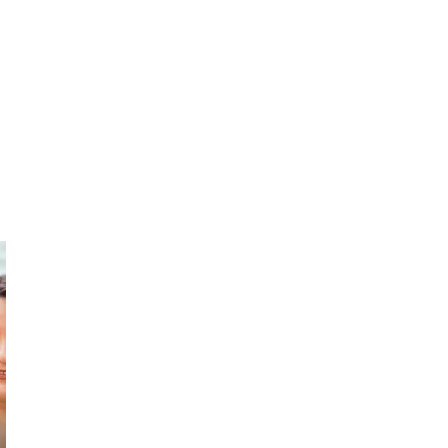
Adam
Dee
Advent With
Sip & Savour