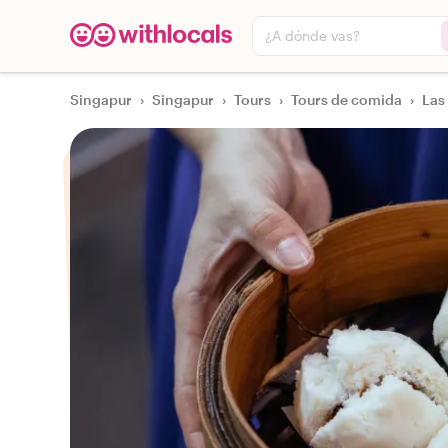
¿A dónde vas?
Singapur
›
Singapur
›
Tours
›
Tours de comida
›
Las