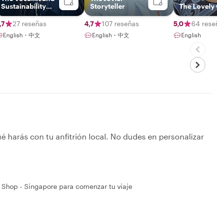
Sustainability
Storyteller
The Lovely
Advocate
,7
27 reseñas
4,7
107 reseñas
5,0
64 rese
English・中文
English・中文
English
é harás con tu anfitrión local. No dudes en personalizar
e Shop - Singapore para comenzar tu viaje