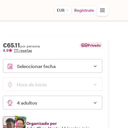
EUR
Regístrate
€65.11
Privado
por persona
4,9
771 reseñas
Seleccionar fecha
Hora de inicio
4 adultos
Organizado por