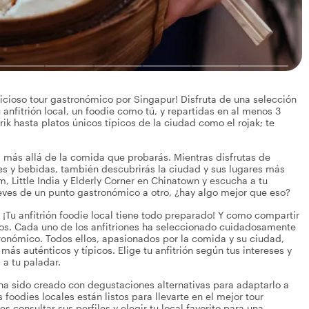
icioso tour gastronómico por Singapur! Disfruta de una selección
nfitrión local, un foodie como tú, y repartidas en al menos 3
ik hasta platos únicos típicos de la ciudad como el rojak; te
va más allá de la comida que probarás. Mientras disfrutas de
es y bebidas, también descubrirás la ciudad y sus lugares más
Little India y Elderly Corner en Chinatown y escucha a tu
ueves de un punto gastronómico a otro, ¿hay algo mejor que eso?
¡Tu anfitrión foodie local tiene todo preparado! Y como compartir
osos. Cada uno de los anfitriones ha seleccionado cuidadosamente
tronómico. Todos ellos, apasionados por la comida y su ciudad,
s auténticos y típicos. Elige tu anfitrión según tus intereses y
 a tu paladar.
r ha sido creado con degustaciones alternativas para adaptarlo a
s foodies locales están listos para llevarte en el mejor tour
 consultar sus perfiles y elegir tu local favorito para una