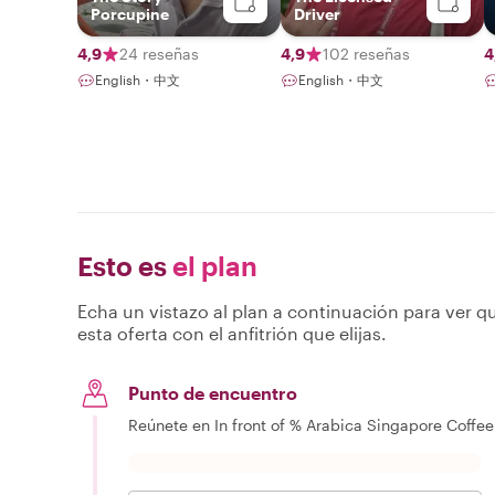
Porcupine
Driver
4,9
24 reseñas
4,9
102 reseñas
4
English・中文
English・中文
Esto es
el plan
Echa un vistazo al plan a continuación para ver qu
esta oferta con el anfitrión que elijas.
Punto de encuentro
Reúnete en In front of % Arabica Singapore Coffe