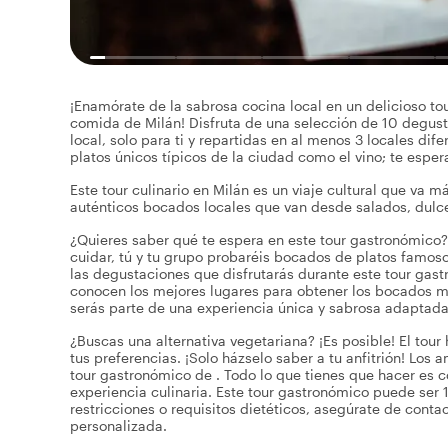
¡Enamórate de la sabrosa cocina local en un delicioso t
comida de Milán! Disfruta de una selección de 10 degust
local, solo para ti y repartidas en al menos 3 locales di
platos únicos típicos de la ciudad como el vino; te espera
Este tour culinario en Milán es un viaje cultural que va 
auténticos bocados locales que van desde salados, dulce
¿Quieres saber qué te espera en este tour gastronómico? 
cuidar, tú y tu grupo probaréis bocados de platos famos
las degustaciones que disfrutarás durante este tour gas
conocen los mejores lugares para obtener los bocados más 
serás parte de una experiencia única y sabrosa adaptada
¿Buscas una alternativa vegetariana? ¡Es posible! El tou
tus preferencias. ¡Solo házselo saber a tu anfitrión! Los 
tour gastronómico de . Todo lo que tienes que hacer es con
experiencia culinaria. Este tour gastronómico puede ser 
restricciones o requisitos dietéticos, asegúrate de contact
personalizada.