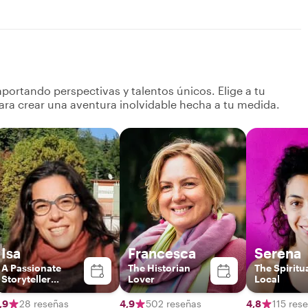
portando perspectivas y talentos únicos. Elige a tu
ara crear una aventura inolvidable hecha a tu medida.
Isa
Francesca
Serena
A Passionate
The Historian
The Spiritu
Storyteller
Lover
Local
Blending Art,
History, and
,9
28 reseñas
4,9
502 reseñas
4,8
115 res