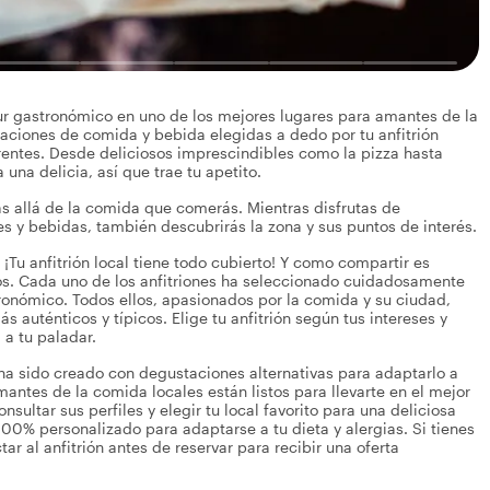
our gastronómico en uno de los mejores lugares para amantes de la
aciones de comida y bebida elegidas a dedo por tu anfitrión
ferentes. Desde deliciosos imprescindibles como la pizza hasta
 una delicia, así que trae tu apetito.
más allá de la comida que comerás. Mientras disfrutas de
s y bebidas, también descubrirás la zona y sus puntos de interés.
¡Tu anfitrión local tiene todo cubierto! Y como compartir es
os. Cada uno de los anfitriones ha seleccionado cuidadosamente
tronómico. Todos ellos, apasionados por la comida y su ciudad,
auténticos y típicos. Elige tu anfitrión según tus intereses y
 a tu paladar.
r ha sido creado con degustaciones alternativas para adaptarlo a
amantes de la comida locales están listos para llevarte en el mejor
sultar sus perfiles y elegir tu local favorito para una deliciosa
100% personalizado para adaptarse a tu dieta y alergias. Si tienes
ar al anfitrión antes de reservar para recibir una oferta