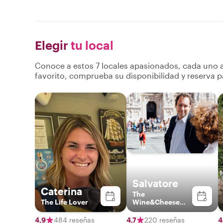
Elegir
tu local
Conoce a estos 7 locales apasionados, cada uno a
favorito, comprueba su disponibilidad y reserva p
Salvatore
Caterina
The
The Life Lover
Wine&Cheese
Expert
4,9
484 reseñas
4,7
220 reseñas
4