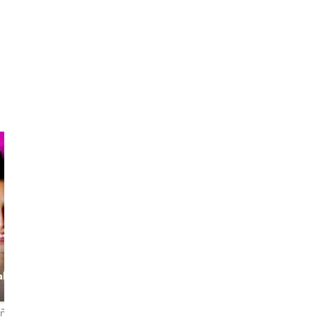
Francesco
Armando
al
The Food
The Nightlife
Anthropologist
Expert
eñas
4,9
80 reseñas
4,9
131 reseñas