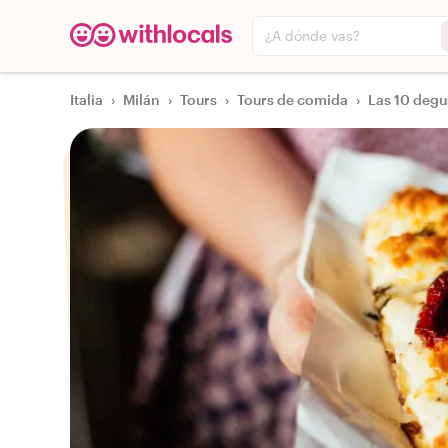
¿A dónde vas?
Italia
›
Milán
›
Tours
›
Tours de comida
›
Las 10 degu