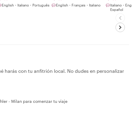
Meaningful
English・Italiano・Português
English・Français・Italiano
Italiano・En
Connection
Español
é harás con tu anfitrión local. No dudes en personalizar
hler - Milan para comenzar tu viaje