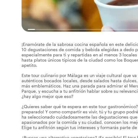
¡Enamórate de la sabrosa cocina española en este delici
10 degustaciones de comida y bebida elegidas a dedo por
especialmente para ti y repartidas en al menos 3 locale
hasta platos únicos típicos de la ciudad como los Boquero
apetito.
Este tour culinario por Málaga es un viaje cultural que v
auténticos bocados locales, desde salados hasta dulces
más emblemáticos. Haz una parada para admirar el Merca
Parque, y escucha a tu anfitrión hablar sobre su relevan
¿hay algo mejor que eso?
¿Quieres saber qué te espera en este tour gastronómico? 
preparado! Y como compartir es vivir, tú y tu grupo podr
ha seleccionado cuidadosamente las degustaciones que di
apasionados por la comida y su ciudad, conocen los mejo
Elige tu anfitrión según tus intereses y formarás parte d
¿Buscas una alternativa vegetariana? ¡Es posible! El tou