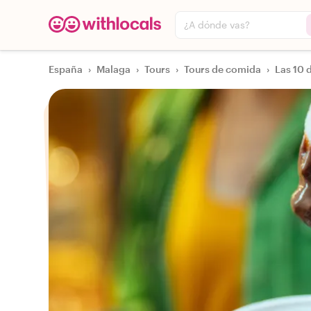
¿A dónde vas?
España
›
Malaga
›
Tours
›
Tours de comida
›
Las 10 