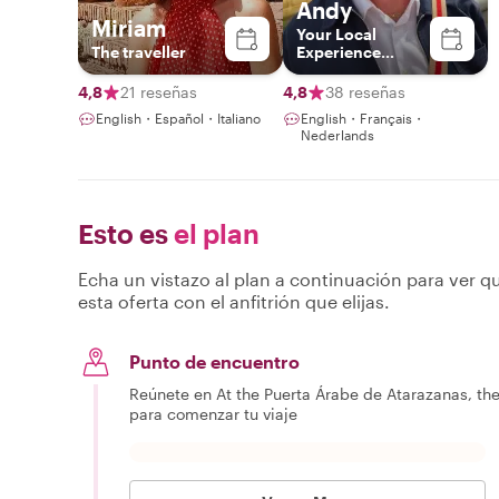
Andy
Miriam
Your Local
The traveller
Experience
Architect
4,8
21 reseñas
4,8
38 reseñas
English・Español・Italiano
English・Français・
Nederlands
Esto es
el plan
Echa un vistazo al plan a continuación para ver qu
esta oferta con el anfitrión que elijas.
Punto de encuentro
Reúnete en At the Puerta Árabe de Atarazanas, the
para comenzar tu viaje