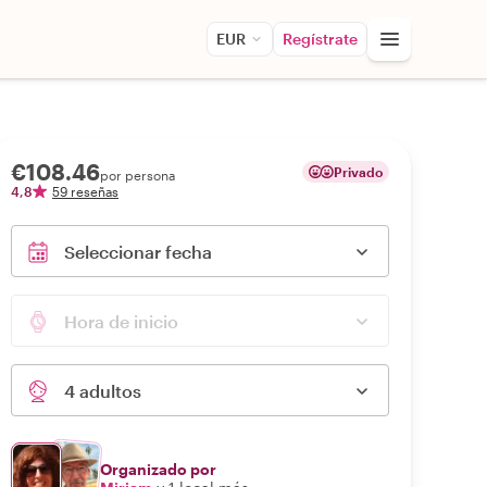
EUR
Regístrate
€108.46
Privado
por persona
4,8
59 reseñas
Seleccionar fecha
Hora de inicio
4 adultos
Organizado por