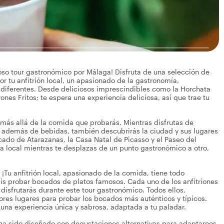
oso tour gastronómico por Málaga! Disfruta de una selección de
 tu anfitrión local, un apasionado de la gastronomía,
s diferentes. Desde deliciosos imprescindibles como la Horchata
nes Fritos; te espera una experiencia deliciosa, así que trae tu
a más allá de la comida que probarás. Mientras disfrutas de
, además de bebidas, también descubrirás la ciudad y sus lugares
do de Atarazanas, la Casa Natal de Picasso y el Paseo del
cia local mientras te desplazas de un punto gastronómico a otro,
¡Tu anfitrión local, apasionado de la comida, tiene todo
éis probar bocados de platos famosos. Cada uno de los anfitriones
sfrutarás durante este tour gastronómico. Todos ellos,
res lugares para probar los bocados más auténticos y típicos.
e una experiencia única y sabrosa, adaptada a tu paladar.
r ha sido diseñado con degustaciones alternativas para adaptarnos