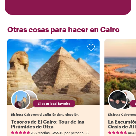
Otras cosas para hacer en
Cairo
Elige tu local favorito
Disfruta Cairo con el anfitrión de tu elección.
Disfruta Cairo con 
Tesoros de El Cairo: Tour de las
La Excursión
Pirámides de Giza
Oasis de A
•
•
286 reseñas
€55.15
por persona
3
404 