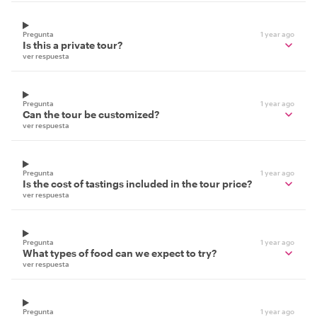
Pregunta
1 year ago
Is this a private tour?
ver respuesta
Pregunta
1 year ago
Can the tour be customized?
ver respuesta
Pregunta
1 year ago
Is the cost of tastings included in the tour price?
ver respuesta
Pregunta
1 year ago
What types of food can we expect to try?
ver respuesta
Pregunta
1 year ago