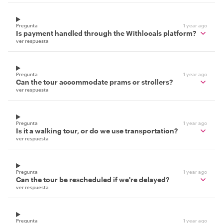
Pregunta
1 year ago
Is payment handled through the Withlocals platform?
ver respuesta
Pregunta
1 year ago
Can the tour accommodate prams or strollers?
ver respuesta
Pregunta
1 year ago
Is it a walking tour, or do we use transportation?
ver respuesta
Pregunta
1 year ago
Can the tour be rescheduled if we're delayed?
ver respuesta
Pregunta
1 year ago