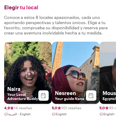
Elegir
tu local
Conoce a estos 8 locales apasionados, cada uno
aportando perspectivas y talentos únicos. Elige a tu
favorito, comprueba su disponibilidad y reserva para
crear una aventura inolvidable hecha a tu medida.
Naira
Nesreen
Mous
Your Local
Adventure Buddy
Your guide Nana
Egyptol
4,9
14 reseñas
5,0
101 reseñas
5,0
95 
العربية・English
English