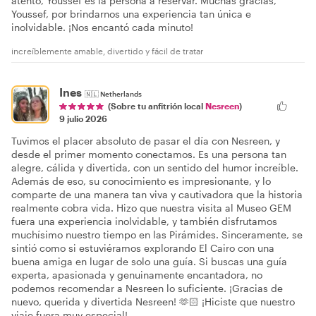
atento, Youssef es la persona a reservar. Muchas gracias,
Youssef, por brindarnos una experiencia tan única e
inolvidable. ¡Nos encantó cada minuto!
increíblemente amable, divertido y fácil de tratar
Ines
🇳🇱
Netherlands
(Sobre tu anfitrión local
Nesreen
)
9 julio 2026
Tuvimos el placer absoluto de pasar el día con Nesreen, y
desde el primer momento conectamos. Es una persona tan
alegre, cálida y divertida, con un sentido del humor increíble.
Además de eso, su conocimiento es impresionante, y lo
comparte de una manera tan viva y cautivadora que la historia
realmente cobra vida. Hizo que nuestra visita al Museo GEM
fuera una experiencia inolvidable, y también disfrutamos
muchísimo nuestro tiempo en las Pirámides. Sinceramente, se
sintió como si estuviéramos explorando El Cairo con una
buena amiga en lugar de solo una guía. Si buscas una guía
experta, apasionada y genuinamente encantadora, no
podemos recomendar a Nesreen lo suficiente. ¡Gracias de
nuevo, querida y divertida Nesreen! 🫶🏻 ¡Hiciste que nuestro
viaje fuera muy especial!