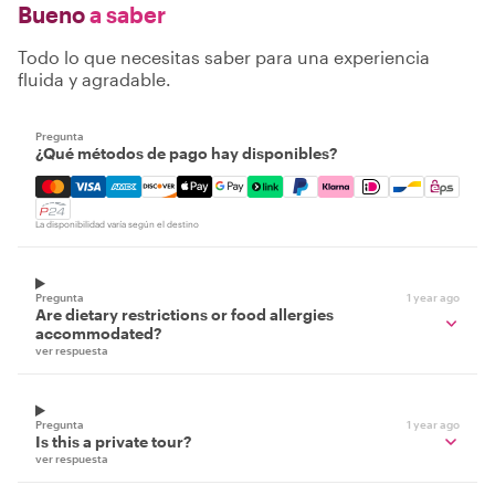
Bueno
a saber
Todo lo que necesitas saber para una experiencia
fluida y agradable.
Pregunta
¿Qué métodos de pago hay disponibles?
Mastercard, Visa, Amex, Discover, Apple Pay, Google Pay
La disponibilidad varía según el destino
Pregunta
1 year ago
Are dietary restrictions or food allergies
accommodated?
ver respuesta
Pregunta
1 year ago
Is this a private tour?
ver respuesta