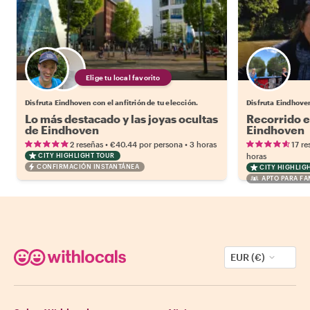
Elige tu local favorito
Disfruta Eindhoven con el anfitrión de tu elección.
Disfruta Eindhove
Lo más destacado y las joyas ocultas
Recorrido e
de Eindhoven
Eindhoven
•
•
2 reseñas
€40.44
por persona
3 horas
17 re
CITY HIGHLIGHT TOUR
horas
CONFIRMACIÓN INSTANTÁNEA
CITY HIGHLIG
APTO PARA FA
EUR (€)