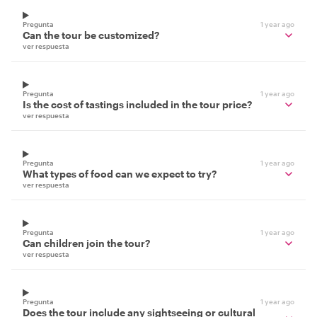
Pregunta
1 year ago
Can the tour be customized?
ver respuesta
Pregunta
1 year ago
Is the cost of tastings included in the tour price?
ver respuesta
Pregunta
1 year ago
What types of food can we expect to try?
ver respuesta
Pregunta
1 year ago
Can children join the tour?
ver respuesta
Pregunta
1 year ago
Does the tour include any sightseeing or cultural