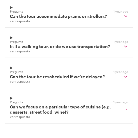
Pregunta
1 year ago
Can the tour accommodate prams or strollers?
ver respuesta
Pregunta
1 year ago
Is it a walking tour, or do we use transportation?
ver respuesta
Pregunta
1 year ago
Can the tour be rescheduled if we're delayed?
ver respuesta
Pregunta
1 year ago
Can we focus on a particular type of cuisine (e.g.
desserts, street food, wine)?
ver respuesta