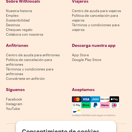
Sobre Withlocals
Viajeros
Nuestra historia
Centro de ayuda para viajeros
Empleo
Política de cancelación para
Sostenibilidad
viajeros
Destinos
Términos y condiciones para
Cheques regalo
viajeros
Colabora con nosotros
Anfitriones
Descarga nuestra app
Centro de ayuda para anfitriones
App Store
Política de cancelación para
Google Play Store
anfitriones
Términos y condiciones para
anfitriones
Conviértete en anfitrión
Síguenos
Aceptamos
Mastercard, Visa, Amex, Di
Facebook
Instagram
YouTube
La disponibilidad varía según el destino
Consentimiento de cookies