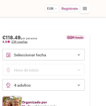
EUR
Regístrate
€118.49
Privado
por persona
4,8
236 reseñas
Seleccionar fecha
Hora de inicio
4 adultos
Organizado por