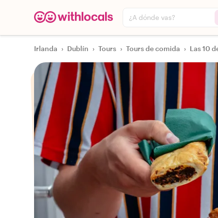
¿A dónde vas?
Irlanda
›
Dublín
›
Tours
›
Tours de comida
›
Las 10 d