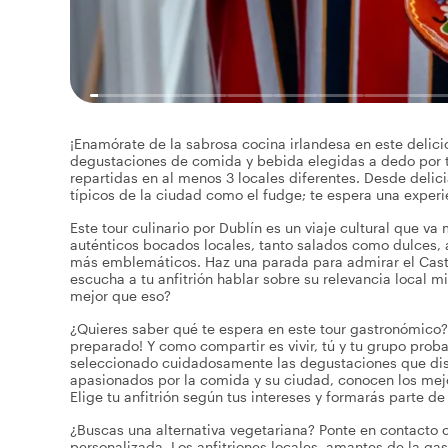
¡Enamórate de la sabrosa cocina irlandesa en este delici
degustaciones de comida y bebida elegidas a dedo por tu 
repartidas en al menos 3 locales diferentes. Desde delic
típicos de la ciudad como el fudge; te espera una experie
Este tour culinario por Dublín es un viaje cultural que v
auténticos bocados locales, tanto salados como dulces,
más emblemáticos. Haz una parada para admirar el Castill
escucha a tu anfitrión hablar sobre su relevancia local 
mejor que eso?
¿Quieres saber qué te espera en este tour gastronómico? ¡
preparado! Y como compartir es vivir, tú y tu grupo prob
seleccionado cuidadosamente las degustaciones que disf
apasionados por la comida y su ciudad, conocen los mejo
Elige tu anfitrión según tus intereses y formarás parte d
¿Buscas una alternativa vegetariana? Ponte en contacto co
personalizada. Los anfitriones locales, amantes de la gas