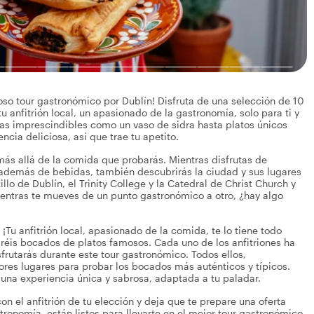
oso tour gastronómico por Dublín! Disfruta de una selección de 10
anfitrión local, un apasionado de la gastronomía, solo para ti y
ias imprescindibles como un vaso de sidra hasta platos únicos
ncia deliciosa, así que trae tu apetito.
a más allá de la comida que probarás. Mientras disfrutas de
 además de bebidas, también descubrirás la ciudad y sus lugares
o de Dublín, el Trinity College y la Catedral de Christ Church y
mientras te mueves de un punto gastronómico a otro, ¿hay algo
Tu anfitrión local, apasionado de la comida, te lo tiene todo
aréis bocados de platos famosos. Cada uno de los anfitriones ha
rutarás durante este tour gastronómico. Todos ellos,
res lugares para probar los bocados más auténticos y típicos.
e una experiencia única y sabrosa, adaptada a tu paladar.
n el anfitrión de tu elección y deja que te prepare una oferta
tronomía, están listos para llevarte en el mejor tour gastronómico