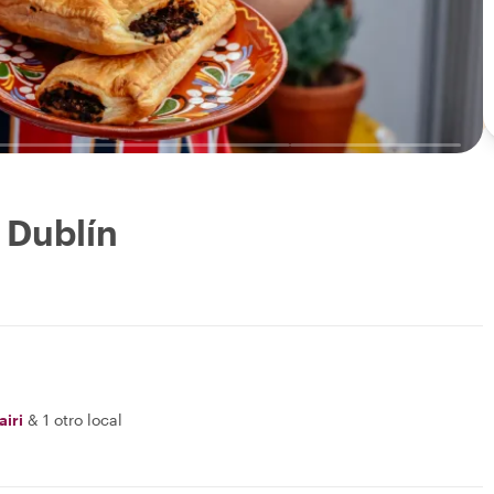
 Dublín
airi
&
1 otro local