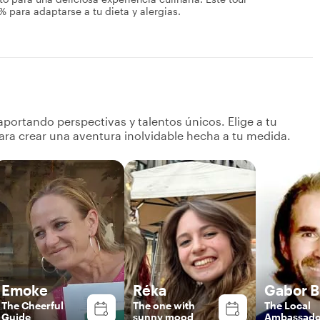
para adaptarse a tu dieta y alergias.
portando perspectivas y talentos únicos. Elige a tu
ara crear una aventura inolvidable hecha a tu medida.
Emoke
Réka
Gabor B
The Cheerful
The one with
The Local
Guide
sunny mood
Ambassado