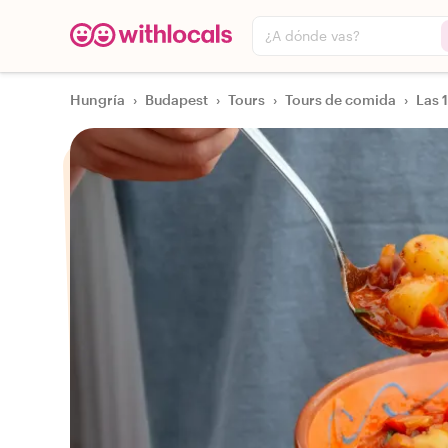
¿A dónde vas?
Hungría
›
Budapest
›
Tours
›
Tours de comida
›
Las 