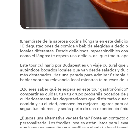
¡Enamórate de la sabrosa cocina húngara en este delicio
10 degustaciones de comida y bebida elegidas a dedo por 
locales diferentes. Desde deliciosos imprescindibles com
como el lángos; te espera una delicia, así que trae tu ape
Este tour culinario por Budapest es un viaje cultural que
auténticos bocados locales que van desde salados y dulc
más destacados. Haz una parada para admirar Szimpla Ke
hablar sobre su relevancia local mientras te mueves de 
¿Quieres saber qué te espera en este tour gastronómico? ¡
compartir es cuidar, tú y tu grupo probaréis bocados de 
cuidadosamente las degustaciones que disfrutarás durant
comida y su ciudad, conocen los mejores lugares para obt
según tus intereses y serás parte de una experiencia úni
¿Buscas una alternativa vegetariana? Ponte en contacto co
personalizada. Los foodies locales están listos para llev
que hacer es consultar sus perfiles y elegir tu local favor