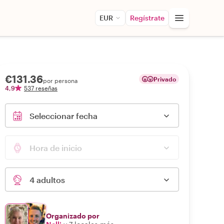
EUR
Regístrate
€131.36
Privado
por persona
4,9
537 reseñas
Seleccionar fecha
Hora de inicio
4 adultos
Organizado por