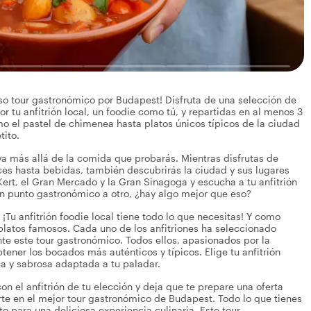
so tour gastronómico por Budapest! Disfruta de una selección de
tu anfitrión local, un foodie como tú, y repartidas en al menos 3
o el pastel de chimenea hasta platos únicos típicos de la ciudad
tito.
 va más allá de la comida que probarás. Mientras disfrutas de
es hasta bebidas, también descubrirás la ciudad y sus lugares
rt, el Gran Mercado y la Gran Sinagoga y escucha a tu anfitrión
un punto gastronómico a otro, ¿hay algo mejor que eso?
Tu anfitrión foodie local tiene todo lo que necesitas! Y como
platos famosos. Cada uno de los anfitriones ha seleccionado
e este tour gastronómico. Todos ellos, apasionados por la
ener los bocados más auténticos y típicos. Elige tu anfitrión
ca y sabrosa adaptada a tu paladar.
n el anfitrión de tu elección y deja que te prepare una oferta
arte en el mejor tour gastronómico de Budapest. Todo lo que tienes
ito para una deliciosa experiencia culinaria. Este tour