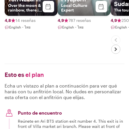
Suda
Over the moon &
Local Culture
rainbow, there is
Expert
The tou
BANGKOK. I meet
you there.
4,8
14 reseñas
4,9
787 reseñas
4,9
250
English・ไทย
English・ไทย
Englis
Esto es
el plan
Echa un vistazo al plan a continuación para ver qué
harás con tu anfitrión local. No dudes en personalizar
esta oferta con el anfitrión que elijas.
Punto de encuentro
Reúnete en Ari BTS station exit number 4. This exit is in
front of Villa market ari branch. Please wait at front of