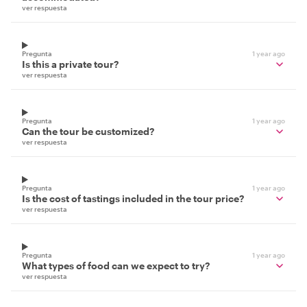
ver respuesta
Pregunta
1 year ago
Is this a private tour?
ver respuesta
Pregunta
1 year ago
Can the tour be customized?
ver respuesta
Pregunta
1 year ago
Is the cost of tastings included in the tour price?
ver respuesta
Pregunta
1 year ago
What types of food can we expect to try?
ver respuesta