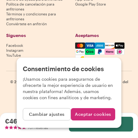
Política de cancelación para
Google Play Store
anfitriones
Términos y condiciones para
anfitriones
Conviértete en anfitrión
Síguenos
Aceptamos
Mastercard, Visa, Amex, Di
Facebook
Instagram
YouTube
La disponibilidad varía según el destino
Consentimiento de cookies
¡Usamos cookies para asegurarnos de
©
2026
Withlocals.com
|
Política de privacidad
|
Cookies
|
Mapa del
ofrecerte la mejor experiencia de usuario en
sitio
nuestra plataforma! Además, usamos
cookies con fines analíticos y de marketing.
Cambiar ajustes
Aceptar cookies
€46.19
por persona
Selecciona
701 reseñas