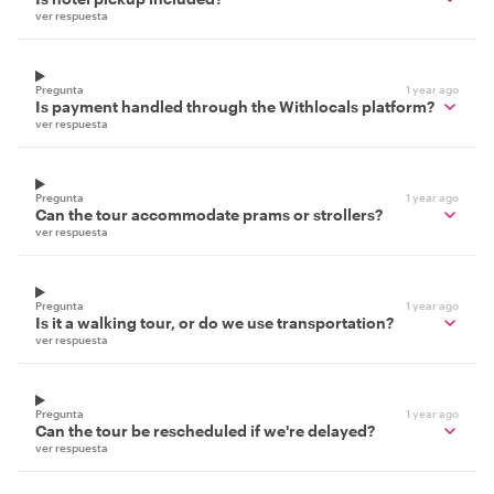
ver respuesta
Pregunta
1 year ago
Is payment handled through the Withlocals platform?
ver respuesta
Pregunta
1 year ago
Can the tour accommodate prams or strollers?
ver respuesta
Pregunta
1 year ago
Is it a walking tour, or do we use transportation?
ver respuesta
Pregunta
1 year ago
Can the tour be rescheduled if we're delayed?
ver respuesta