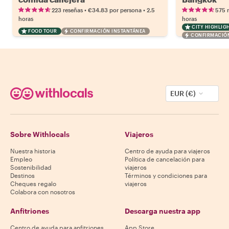
•
•
223 reseñas
€34.83
por persona
2.5
575 
horas
horas
CITY HIGHLIG
FOOD TOUR
CONFIRMACIÓN INSTANTÁNEA
CONFIRMACIÓN
EUR (€)
Sobre Withlocals
Viajeros
Nuestra historia
Centro de ayuda para viajeros
Empleo
Política de cancelación para
Sostenibilidad
viajeros
Destinos
Términos y condiciones para
Cheques regalo
viajeros
Colabora con nosotros
Anfitriones
Descarga nuestra app
Centro de ayuda para anfitriones
App Store