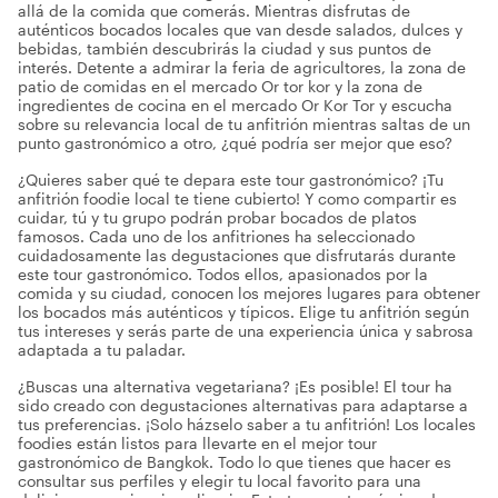
allá de la comida que comerás. Mientras disfrutas de
auténticos bocados locales que van desde salados, dulces y
bebidas, también descubrirás la ciudad y sus puntos de
interés. Detente a admirar la feria de agricultores, la zona de
patio de comidas en el mercado Or tor kor y la zona de
ingredientes de cocina en el mercado Or Kor Tor y escucha
sobre su relevancia local de tu anfitrión mientras saltas de un
punto gastronómico a otro, ¿qué podría ser mejor que eso?
¿Quieres saber qué te depara este tour gastronómico? ¡Tu
anfitrión foodie local te tiene cubierto! Y como compartir es
cuidar, tú y tu grupo podrán probar bocados de platos
famosos. Cada uno de los anfitriones ha seleccionado
cuidadosamente las degustaciones que disfrutarás durante
este tour gastronómico. Todos ellos, apasionados por la
comida y su ciudad, conocen los mejores lugares para obtener
los bocados más auténticos y típicos. Elige tu anfitrión según
tus intereses y serás parte de una experiencia única y sabrosa
adaptada a tu paladar.
¿Buscas una alternativa vegetariana? ¡Es posible! El tour ha
sido creado con degustaciones alternativas para adaptarse a
tus preferencias. ¡Solo házselo saber a tu anfitrión! Los locales
foodies están listos para llevarte en el mejor tour
gastronómico de Bangkok. Todo lo que tienes que hacer es
consultar sus perfiles y elegir tu local favorito para una