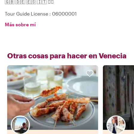
🇬🇧 🇩🇪 🇪🇸 🇮🇹 🏳️‍🌈
Tour Guide License : 06000001
Más sobre mí
Otras cosas para hacer en
Venecia