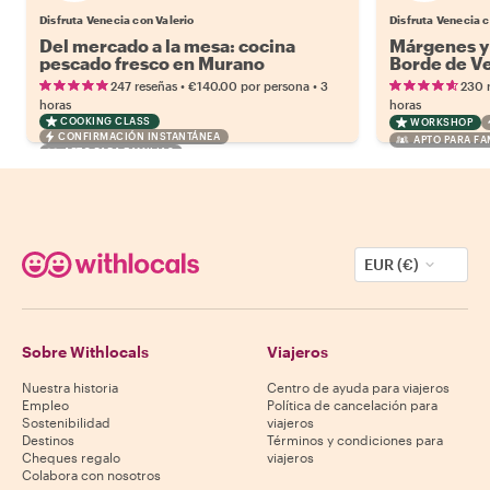
Disfruta Venecia con Valerio
Disfruta Venecia 
Del mercado a la mesa: cocina
Márgenes y 
pescado fresco en Murano
Borde de V
•
•
247 reseñas
€140.00
por persona
3
230 
horas
horas
COOKING CLASS
WORKSHOP
CONFIRMACIÓN INSTANTÁNEA
APTO PARA FA
APTO PARA FAMILIAS
EUR (€)
Sobre Withlocals
Viajeros
Nuestra historia
Centro de ayuda para viajeros
Empleo
Política de cancelación para
Sostenibilidad
viajeros
Destinos
Términos y condiciones para
Cheques regalo
viajeros
Colabora con nosotros