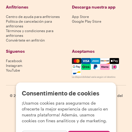
Anfitriones
Descarga nuestra app
Centro de ayuda para anfitriones
App Store
Política de cancelación para
Google Play Store
anfitriones
Términos y condiciones para
anfitriones
Conviértete en anfitrión
Síguenos
Aceptamos
Mastercard, Visa, Amex, Di
Facebook
Instagram
YouTube
La disponibilidad varía según el destino
Consentimiento de cookies
©
2026
Withlocals.com
|
Política de privacidad
|
Cookies
|
Mapa del
sitio
¡Usamos cookies para asegurarnos de
ofrecerte la mejor experiencia de usuario en
nuestra plataforma! Además, usamos
cookies con fines analíticos y de marketing.