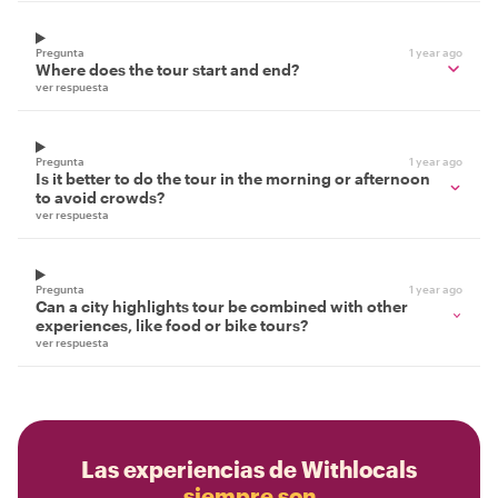
Pregunta
1 year ago
Where does the tour start and end?
ver respuesta
Pregunta
1 year ago
Is it better to do the tour in the morning or afternoon
to avoid crowds?
ver respuesta
Pregunta
1 year ago
Can a city highlights tour be combined with other
experiences, like food or bike tours?
ver respuesta
Las experiencias de Withlocals
siempre son