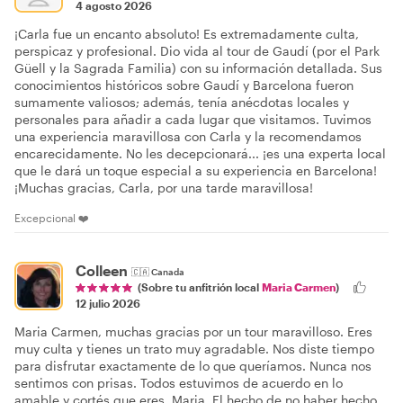
4 agosto 2026
¡Carla fue un encanto absoluto! Es extremadamente culta,
perspicaz y profesional. Dio vida al tour de Gaudí (por el Park
Güell y la Sagrada Familia) con su información detallada. Sus
conocimientos históricos sobre Gaudí y Barcelona fueron
sumamente valiosos; además, tenía anécdotas locales y
personales para añadir a cada lugar que visitamos. Tuvimos
una experiencia maravillosa con Carla y la recomendamos
encarecidamente. No les decepcionará... ¡es una experta local
que le dará un toque especial a su experiencia en Barcelona!
¡Muchas gracias, Carla, por una tarde maravillosa!
Excepcional ❤️
Colleen
🇨🇦
Canada
(Sobre tu anfitrión local
Maria Carmen
)
12 julio 2026
Maria Carmen, muchas gracias por un tour maravilloso. Eres
muy culta y tienes un trato muy agradable. Nos diste tiempo
para disfrutar exactamente de lo que queríamos. Nunca nos
sentimos con prisas. Todos estuvimos de acuerdo en lo
amable y cortés que eres, Maria. El hecho de no haber hecho