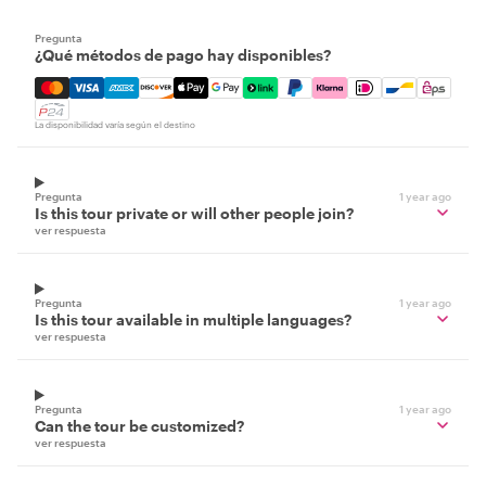
Pregunta
¿Qué métodos de pago hay disponibles?
Mastercard, Visa, Amex, Discover, Apple Pay, Google Pay
La disponibilidad varía según el destino
Pregunta
1 year ago
Is this tour private or will other people join?
ver respuesta
Pregunta
1 year ago
Is this tour available in multiple languages?
ver respuesta
Pregunta
1 year ago
Can the tour be customized?
ver respuesta