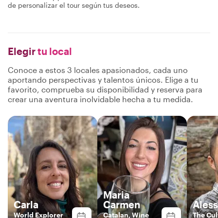
de personalizar el tour según tus deseos.
Elegir
tu local
Conoce a estos 3 locales apasionados, cada uno
aportando perspectivas y talentos únicos. Elige a tu
favorito, comprueba su disponibilidad y reserva para
crear una aventura inolvidable hecha a tu medida.
Maria
Carla
Carmen
Ales
World Explorer
Catalan, Wine
The Cul