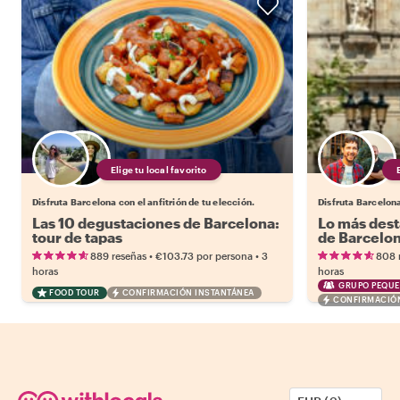
Elige tu local favorito
Disfruta Barcelona con el anfitrión de tu elección.
Disfruta Barcelona
Las 10 degustaciones de Barcelona:
Lo más dest
tour de tapas
de Barcelo
•
•
889 reseñas
€103.73
por persona
3
808 
horas
horas
GRUPO PEQUE
FOOD TOUR
CONFIRMACIÓN INSTANTÁNEA
CONFIRMACIÓN