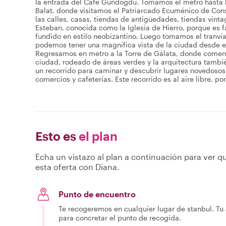
la entrada del Café Gündoğdu. Tomamos el metro hasta la
Balat, donde visitamos el Patriarcado Ecuménico de Cons
las calles, casas, tiendas de antigüedades, tiendas vint
Esteban, conocida como la Iglesia de Hierro, porque es 
fundido en estilo neobizantino. Luego tomamos el tranvía 
podemos tener una magnífica vista de la ciudad desde el
Regresamos en metro a la Torre de Gálata, donde comenza
ciudad, rodeado de áreas verdes y la arquitectura tambi
un recorrido para caminar y descubrir lugares novedosos
comercios y cafeterías. Este recorrido es al aire libre, po
Esto es
el plan
Echa un vistazo al plan a continuación para ver qu
esta oferta con Diana.
Punto de encuentro
Te recogeremos en cualquier lugar de stanbul. Tu 
para concretar el punto de recogida.