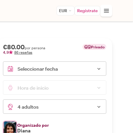
EUR
Regístrate
€80.00
Privado
por persona
4,9
86 reseñas
Seleccionar fecha
Hora de inicio
4 adultos
Organizado por
Diana