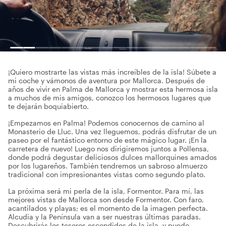
¡Quiero mostrarte las vistas más increíbles de la isla! Súbete a
mi coche y vámonos de aventura por Mallorca. Después de
años de vivir en Palma de Mallorca y mostrar esta hermosa isla
a muchos de mis amigos, conozco los hermosos lugares que
te dejarán boquiabierto.
¡Empezamos en Palma! Podemos conocernos de camino al
Monasterio de Lluc. Una vez lleguemos, podrás disfrutar de un
paseo por el fantástico entorno de este mágico lugar. ¡En la
carretera de nuevo! Luego nos dirigiremos juntos a Pollensa,
donde podrá degustar deliciosos dulces mallorquines amados
por los lugareños. También tendremos un sabroso almuerzo
tradicional con impresionantes vistas como segundo plato.
La próxima será mi perla de la isla, Formentor. Para mí, las
mejores vistas de Mallorca son desde Formentor. Con faro,
acantilados y playas; es el momento de la imagen perfecta.
Alcudia y la Península van a ser nuestras últimas paradas.
Descubrirás los tesoros escondidos de la isla, y puedo