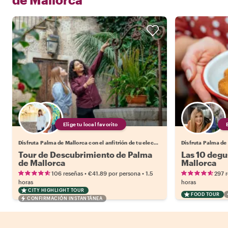
Elige tu local favorito
Disfruta Palma de Mallorca con el anfitrión de tu elección.
Tour de Descubrimiento de Palma
Las 10 degu
de Mallorca
Mallorca
•
•
106 reseñas
€41.89
por persona
1.5
297 
horas
horas
CITY HIGHLIGHT TOUR
FOOD TOUR
CONFIRMACIÓN INSTANTÁNEA