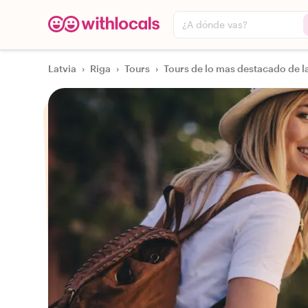
¿A dónde vas?
Latvia
›
Riga
›
Tours
›
Tours de lo mas destacado de l