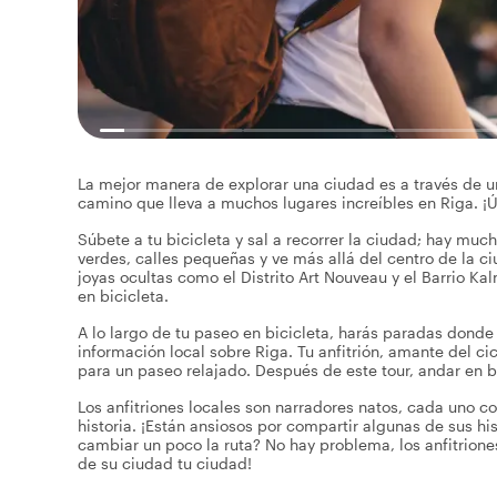
La mejor manera de explorar una ciudad es a través de una
camino que lleva a muchos lugares increíbles en Riga. ¡Ú
Súbete a tu bicicleta y sal a recorrer la ciudad; hay muc
verdes, calles pequeñas y ve más allá del centro de la 
joyas ocultas como el Distrito Art Nouveau y el Barrio 
en bicicleta.
A lo largo de tu paseo en bicicleta, harás paradas donde t
información local sobre Riga. Tu anfitrión, amante del ci
para un paseo relajado. Después de este tour, andar en bi
Los anfitriones locales son narradores natos, cada uno co
historia. ¡Están ansiosos por compartir algunas de sus h
cambiar un poco la ruta? No hay problema, los anfitrione
de su ciudad tu ciudad!