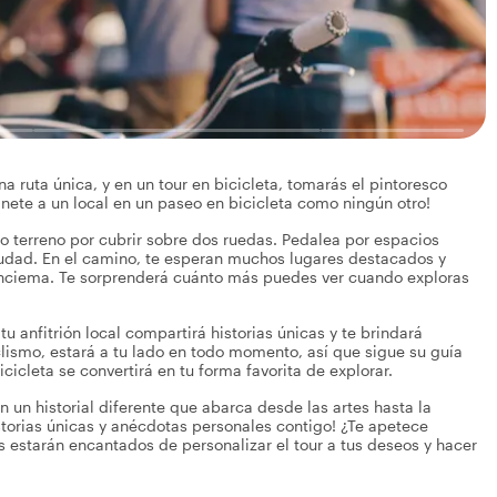
 ruta única, y en un tour en bicicleta, tomarás el pintoresco
nete a un local en un paseo en bicicleta como ningún otro!
ho terreno por cubrir sobre dos ruedas. Pedalea por espacios
ciudad. En el camino, te esperan muchos lugares destacados y
Kalnciema. Te sorprenderá cuánto más puedes ver cuando exploras
u anfitrión local compartirá historias únicas y te brindará
clismo, estará a tu lado en todo momento, así que sigue su guía
cicleta se convertirá en tu forma favorita de explorar.
n un historial diferente que abarca desde las artes hasta la
istorias únicas y anécdotas personales contigo! ¿Te apetece
s estarán encantados de personalizar el tour a tus deseos y hacer