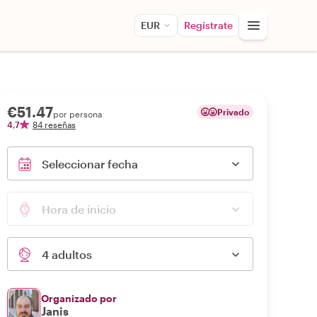
EUR
Regístrate
€51.47
Privado
por persona
4,7
84 reseñas
Seleccionar fecha
Hora de inicio
4 adultos
Organizado por
Janis