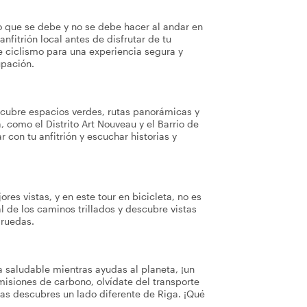
lo que se debe y no se debe hacer al andar en
anfitrión local antes de disfrutar de tu
de ciclismo para una experiencia segura y
upación.
escubre espacios verdes, rutas panorámicas y
, como el Distrito Art Nouveau y el Barrio de
con tu anfitrión y escuchar historias y
ores vistas, y en este tour en bicicleta, no es
al de los caminos trillados y descubre vistas
 ruedas.
 saludable mientras ayudas al planeta, ¡un
emisiones de carbono, olvídate del transporte
ras descubres un lado diferente de Riga. ¡Qué