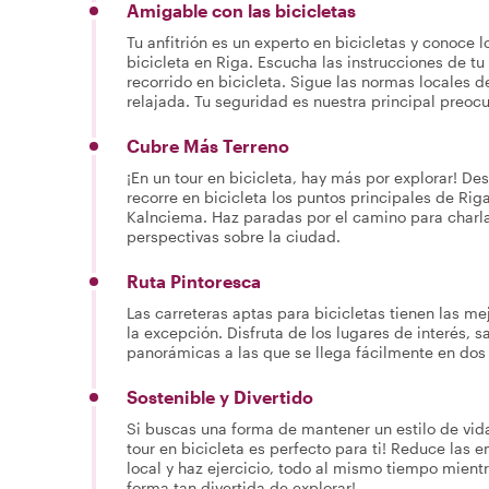
Amigable con las bicicletas
Tu anfitrión es un experto en bicicletas y conoce 
bicicleta en Riga. Escucha las instrucciones de tu 
recorrido en bicicleta. Sigue las normas locales 
relajada. Tu seguridad es nuestra principal preoc
Cubre Más Terreno
¡En un tour en bicicleta, hay más por explorar! D
recorre en bicicleta los puntos principales de Riga
Kalnciema. Haz paradas por el camino para charlar 
perspectivas sobre la ciudad.
Ruta Pintoresca
Las carreteras aptas para bicicletas tienen las mej
la excepción. Disfruta de los lugares de interés, s
panorámicas a las que se llega fácilmente en dos
Sostenible y Divertido
Si buscas una forma de mantener un estilo de vida
tour en bicicleta es perfecto para ti! Reduce las 
local y haz ejercicio, todo al mismo tiempo mient
forma tan divertida de explorar!