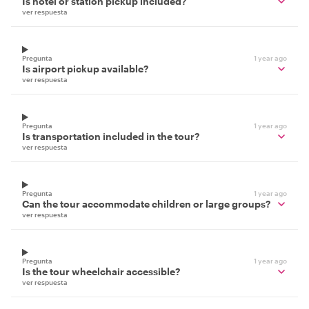
Is hotel or station pickup included?
ver respuesta
Pregunta
1 year ago
Is airport pickup available?
ver respuesta
Pregunta
1 year ago
Is transportation included in the tour?
ver respuesta
Pregunta
1 year ago
Can the tour accommodate children or large groups?
ver respuesta
Pregunta
1 year ago
Is the tour wheelchair accessible?
ver respuesta