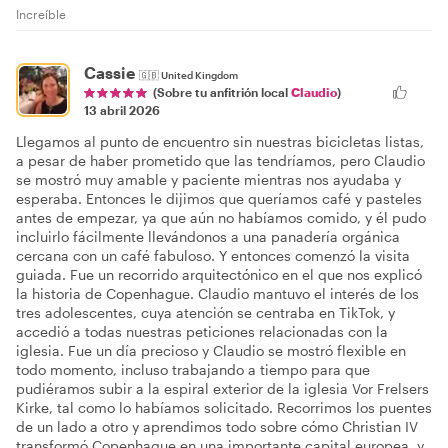
Increíble
Cassie
🇬🇧
United Kingdom
(Sobre tu anfitrión local
Claudio
)
13 abril 2026
Llegamos al punto de encuentro sin nuestras bicicletas listas,
a pesar de haber prometido que las tendríamos, pero Claudio
se mostró muy amable y paciente mientras nos ayudaba y
esperaba. Entonces le dijimos que queríamos café y pasteles
antes de empezar, ya que aún no habíamos comido, y él pudo
incluirlo fácilmente llevándonos a una panadería orgánica
cercana con un café fabuloso. Y entonces comenzó la visita
guiada. Fue un recorrido arquitectónico en el que nos explicó
la historia de Copenhague. Claudio mantuvo el interés de los
tres adolescentes, cuya atención se centraba en TikTok, y
accedió a todas nuestras peticiones relacionadas con la
iglesia. Fue un día precioso y Claudio se mostró flexible en
todo momento, incluso trabajando a tiempo para que
pudiéramos subir a la espiral exterior de la iglesia Vor Frelsers
Kirke, tal como lo habíamos solicitado. Recorrimos los puentes
de un lado a otro y aprendimos todo sobre cómo Christian IV
transformó Copenhague en una importante capital europea, y