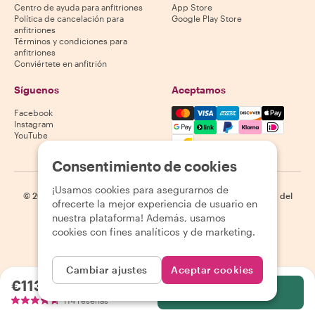
Centro de ayuda para anfitriones
App Store
Política de cancelación para
Google Play Store
anfitriones
Términos y condiciones para
anfitriones
Conviértete en anfitrión
Síguenos
Aceptamos
Mastercard, Visa, Amex, Di
Facebook
Instagram
YouTube
La disponibilidad varía según el destino
Consentimiento de cookies
¡Usamos cookies para asegurarnos de
©
2026
Withlocals.com
|
Política de privacidad
|
Cookies
|
Mapa del
ofrecerte la mejor experiencia de usuario en
sitio
nuestra plataforma! Además, usamos
cookies con fines analíticos y de marketing.
Cambiar ajustes
Aceptar cookies
€113.19
por persona
Selecciona
114 reseñas