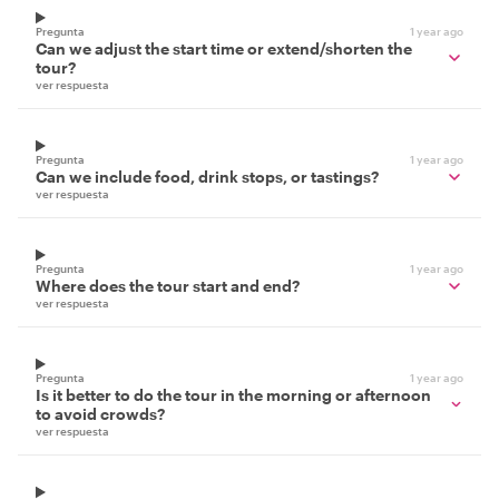
Pregunta
1 year ago
Can we adjust the start time or extend/shorten the
tour?
ver respuesta
Pregunta
1 year ago
Can we include food, drink stops, or tastings?
ver respuesta
Pregunta
1 year ago
Where does the tour start and end?
ver respuesta
Pregunta
1 year ago
Is it better to do the tour in the morning or afternoon
to avoid crowds?
ver respuesta