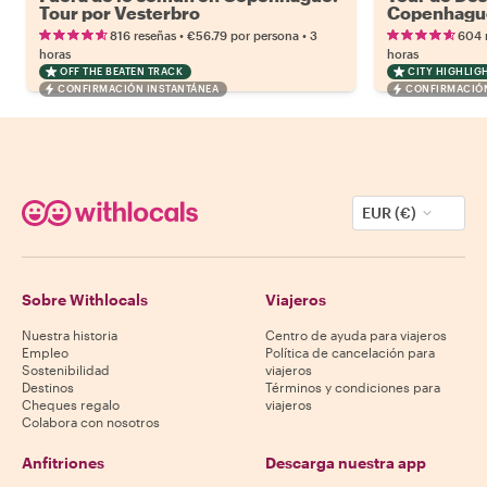
Tour por Vesterbro
Copenhagu
•
•
816 reseñas
€56.79
por persona
3
604 
horas
horas
OFF THE BEATEN TRACK
CITY HIGHLIG
CONFIRMACIÓN INSTANTÁNEA
CONFIRMACIÓN
EUR (€)
Sobre Withlocals
Viajeros
Nuestra historia
Centro de ayuda para viajeros
Empleo
Política de cancelación para
Sostenibilidad
viajeros
Destinos
Términos y condiciones para
Cheques regalo
viajeros
Colabora con nosotros
Anfitriones
Descarga nuestra app