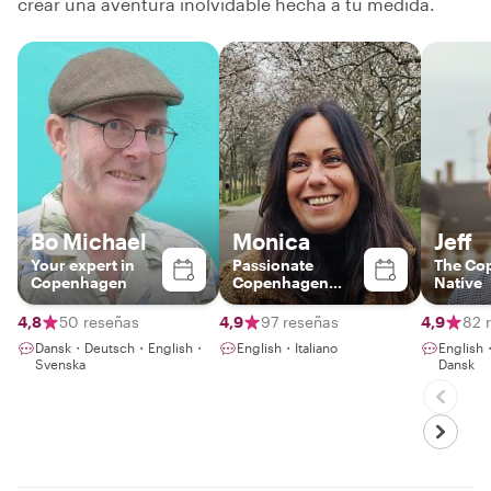
crear una aventura inolvidable hecha a tu medida.
Bo Michael
Monica
Jeff
Your expert in
Passionate
The Co
Copenhagen
Copenhagen
Native
Guide – Discover
Food, Art &
4,8
50 reseñas
4,9
97 reseñas
4,9
82 
Nature with a
Dansk・Deutsch・English・
English・Italiano
Englis
Local
Svenska
Dansk