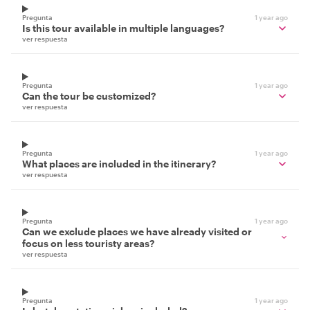
Pregunta
1 year ago
Is this tour available in multiple languages?
ver respuesta
Pregunta
1 year ago
Can the tour be customized?
ver respuesta
Pregunta
1 year ago
What places are included in the itinerary?
ver respuesta
Pregunta
1 year ago
Can we exclude places we have already visited or
focus on less touristy areas?
ver respuesta
Pregunta
1 year ago