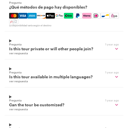
Pregunta
¿Qué métodos de pago hay disponibles?
Mastercard, Visa, Amex, Discover, Apple Pay, Google Pay
La disponibilidad varía según el destino
Pregunta
1 year ago
Is this tour private or will other people join?
ver respuesta
Pregunta
1 year ago
Is this tour available in multiple languages?
ver respuesta
Pregunta
1 year ago
Can the tour be customized?
ver respuesta