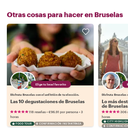
Otras cosas para hacer en
Bruselas
Elige tu local favorito
Disfruta Bruselas con el anfitrión de tu elección.
Disfruta Bruselas c
Las 10 degustaciones de Bruselas
Lo más dest
de Bruselas
•
•
118 reseñas
€96.91
por persona
3
306 
horas
horas
CITY HIGHLIG
FOOD TOUR
CONFIRMACIÓN INSTANTÁNEA
CONFIRMACIÓN