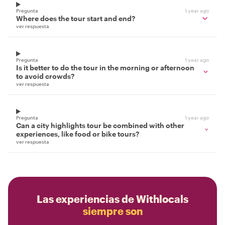
Pregunta
1 year ago
Where does the tour start and end?
ver respuesta
Pregunta
1 year ago
Is it better to do the tour in the morning or afternoon
to avoid crowds?
ver respuesta
Pregunta
1 year ago
Can a city highlights tour be combined with other
experiences, like food or bike tours?
ver respuesta
Las experiencias de Withlocals
siempre son