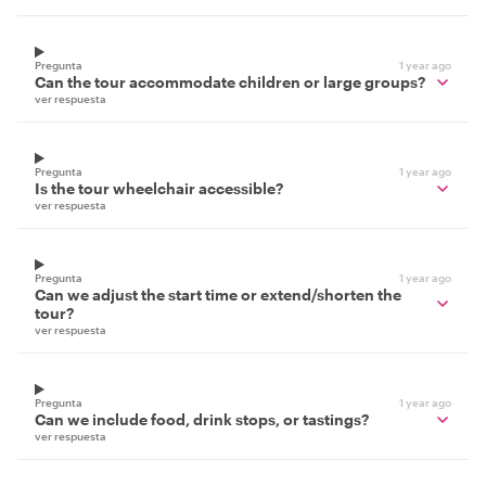
Pregunta
1 year ago
Can the tour accommodate children or large groups?
ver respuesta
Pregunta
1 year ago
Is the tour wheelchair accessible?
ver respuesta
Pregunta
1 year ago
Can we adjust the start time or extend/shorten the
tour?
ver respuesta
Pregunta
1 year ago
Can we include food, drink stops, or tastings?
ver respuesta