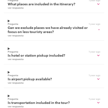
Pregunta
1 year ago
What places are included in the itinerary?
ver respuesta
Pregunta
1 year ago
Can we exclude places we have already visited or
focus on less touristy areas?
ver respuesta
Pregunta
1 year ago
Is hotel or station pickup included?
ver respuesta
Pregunta
1 year ago
Is airport pickup available?
ver respuesta
Pregunta
1 year ago
Is transportation included in the tour?
ver respuesta