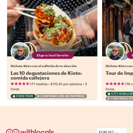
Elige tu local favorito
Disfruta Kioto con el anfitrión de tu elección.
Disfruta Kioto con 
Las 10 degustaciones de Kioto:
Tour de Imp
comida callejera
•
•
177 reseñas
€115.81
por persona
3
176 
horas
horas
CITY HIGHLIG
FOOD TOUR
CONFIRMACIÓN INSTANTÁNEA
CONFIRMACIÓN
EUR (€)