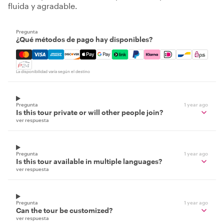
fluida y agradable.
Pregunta
¿Qué métodos de pago hay disponibles?
Mastercard, Visa, Amex, Discover, Apple Pay, Google Pay
La disponibilidad varía según el destino
Pregunta
1 year ago
Is this tour private or will other people join?
ver respuesta
Pregunta
1 year ago
Is this tour available in multiple languages?
ver respuesta
Pregunta
1 year ago
Can the tour be customized?
ver respuesta