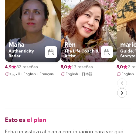
Maha
Ren
marie
Authenticity
The Life Coach &
Guide, 
Radar
Artist
Storyte
4,9
32 reseñas
5,0
13 reseñas
5,0
2 r
العربية・English・Français
English・日本語
English
Esto es
el plan
Echa un vistazo al plan a continuación para ver qué