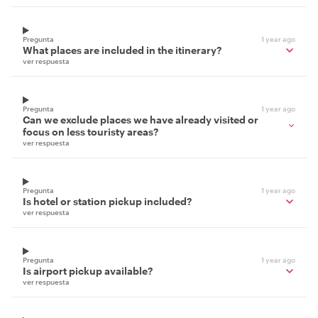
Pregunta
1 year ago
What places are included in the itinerary?
ver respuesta
Pregunta
1 year ago
Can we exclude places we have already visited or
focus on less touristy areas?
ver respuesta
Pregunta
1 year ago
Is hotel or station pickup included?
ver respuesta
Pregunta
1 year ago
Is airport pickup available?
ver respuesta