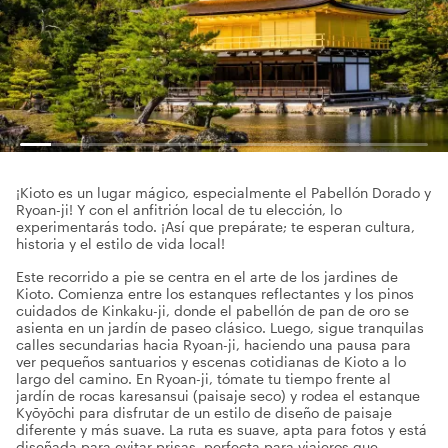
¡Kioto es un lugar mágico, especialmente el Pabellón Dorado y
Ryoan-ji! Y con el anfitrión local de tu elección, lo
experimentarás todo. ¡Así que prepárate; te esperan cultura,
historia y el estilo de vida local!
Este recorrido a pie se centra en el arte de los jardines de
Kioto. Comienza entre los estanques reflectantes y los pinos
cuidados de Kinkaku-ji, donde el pabellón de pan de oro se
asienta en un jardín de paseo clásico. Luego, sigue tranquilas
calles secundarias hacia Ryoan-ji, haciendo una pausa para
ver pequeños santuarios y escenas cotidianas de Kioto a lo
largo del camino. En Ryoan-ji, tómate tu tiempo frente al
jardín de rocas karesansui (paisaje seco) y rodea el estanque
Kyōyōchi para disfrutar de un estilo de diseño de paisaje
diferente y más suave. La ruta es suave, apta para fotos y está
diseñada para evitar prisas, perfecta para viajeros que