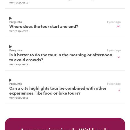
ver respuesta
Pregunta
1 year ago
Where does the tour start and end?
ver respuesta
Pregunta
1 year ago
Is it better to do the tour in the morning or afternoon
to avoid crowds?
ver respuesta
Pregunta
1 year ago
Can a city highlights tour be combined with other
experiences, like food or bike tours?
ver respuesta