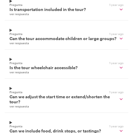
Pregunta
1 year ago
Is transportation included in the tour?
ver respuesta
Pregunta
1 year ago
Can the tour accommodate children or large groups?
ver respuesta
Pregunta
1 year ago
Is the tour wheelchair accessible?
ver respuesta
Pregunta
1 year ago
Can we adjust the start time or extend/shorten the
tour?
ver respuesta
Pregunta
1 year ago
Can we include food, drink stops, or tastings?