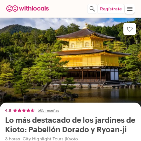
Regístrate
4,9
565 reseñas
Lo más destacado de los jardines de
Kioto: Pabellón Dorado y Ryoan-ji
3 horas
City Highlight Tours
Kyoto