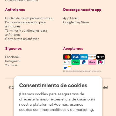
Anfitriones
Descarga nuestra app
Centro de ayuda para anfitriones
App Store
Política de cancelación para
Google Play Store
anfitriones
Términos y condiciones para
anfitriones
Conviértete en anfitrión
Síguenos
Aceptamos
Mastercard, Visa, Amex, Di
Facebook
Instagram
YouTube
La disponibilidad varía según el destino
Consentimiento de cookies
©
2026
Withlocals.com
|
Política de privacidad
|
Cookies
|
Mapa del
sitio
¡Usamos cookies para asegurarnos de
ofrecerte la mejor experiencia de usuario en
nuestra plataforma! Además, usamos
cookies con fines analíticos y de marketing.