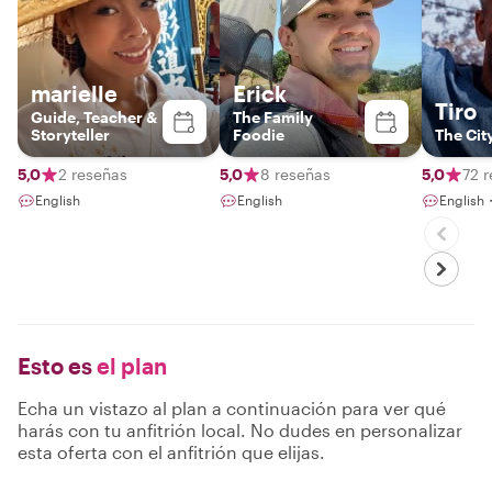
marielle
Erick
Tiro
Guide, Teacher &
The Family
Storyteller
Foodie
The Cit
5,0
2 reseñas
5,0
8 reseñas
5,0
72 
English
English
Engli
Esto es
el plan
Echa un vistazo al plan a continuación para ver qué
harás con tu anfitrión local. No dudes en personalizar
esta oferta con el anfitrión que elijas.