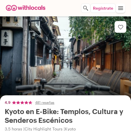
Regístrate
4,9
481 reseñas
Kyoto en E-Bike: Templos, Cultura y
Senderos Escénicos
3.5 horas
City Highlight Tours
Kyoto