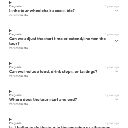
Pregunta
1 year ago
Is the tour wheelchair accessible?
ver respuesta
Pregunta
1 year ago
Can we adjust the start time or extend/shorten the
tour?
ver respuesta
Pregunta
1 year ago
Can we include food, drink stops, or tastings?
ver respuesta
Pregunta
1 year ago
Where does the tour start and end?
ver respuesta
Pregunta
1 year ago
Is it better to do the tour in the morning or afternoon