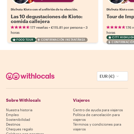
Disfruta Kioto con el anfitrión de tu elección.
Disfruta Kioto con 
Las 10 degustaciones de Kioto:
Tour de Imp
comida callejera
•
•
177 reseñas
€115.81
por persona
3
176 
horas
horas
CITY HIGHLIG
FOOD TOUR
CONFIRMACIÓN INSTANTÁNEA
CONFIRMACIÓN
EUR (€)
Sobre Withlocals
Viajeros
Nuestra historia
Centro de ayuda para viajeros
Empleo
Política de cancelación para
Sostenibilidad
viajeros
Destinos
Términos y condiciones para
Cheques regalo
viajeros
Colabora con nosotros