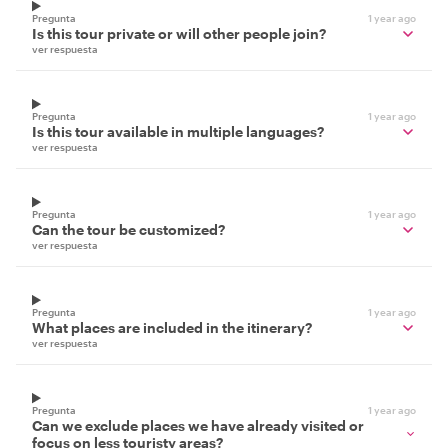
Pregunta
1 year ago
Is this tour private or will other people join?
ver respuesta
Pregunta
1 year ago
Is this tour available in multiple languages?
ver respuesta
Pregunta
1 year ago
Can the tour be customized?
ver respuesta
Pregunta
1 year ago
What places are included in the itinerary?
ver respuesta
Pregunta
1 year ago
Can we exclude places we have already visited or
focus on less touristy areas?