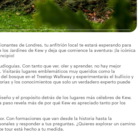
onantes de Londres, tu anfitrión local te estará esperando para
e los Jardines de Kew y deja que comience la aventura: ¡la icónica
ncipio!
 audioguías. Con tanto que ver, oler y aprender, no hay mejor
o. Visitarás lugares emblemáticos muy queridos como la
del bosque en el Treetop Walkway y experimentarás el bullicio y
storias y los conocimientos que solo un verdadero experto puede
l diseño y el propósito detrás de los lugares más célebres de Kew,
a paso revela más de por qué Kew es apreciado tanto por los
or. Con formaciones que van desde la historia hasta la
rsonales y responder a tus preguntas. ¿Quieres explorar un camino
te tour está hecho a tu medida.