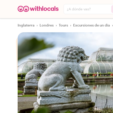
¿A dónde vas?
Inglaterra
›
Londres
›
Tours
›
Excursiones de un día
›