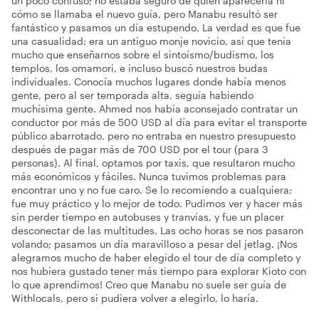
un poco confuso; no estaba seguro de quién aparecería ni
cómo se llamaba el nuevo guía, pero Manabu resultó ser
fantástico y pasamos un día estupendo. La verdad es que fue
una casualidad: era un antiguo monje novicio, así que tenía
mucho que enseñarnos sobre el sintoísmo/budismo, los
templos, los omamori, e incluso buscó nuestros budas
individuales. Conocía muchos lugares donde había menos
gente, pero al ser temporada alta, seguía habiendo
muchísima gente. Ahmed nos había aconsejado contratar un
conductor por más de 500 USD al día para evitar el transporte
público abarrotado, pero no entraba en nuestro presupuesto
después de pagar más de 700 USD por el tour (para 3
personas). Al final, optamos por taxis, que resultaron mucho
más económicos y fáciles. Nunca tuvimos problemas para
encontrar uno y no fue caro. Se lo recomiendo a cualquiera;
fue muy práctico y lo mejor de todo. Pudimos ver y hacer más
sin perder tiempo en autobuses y tranvías, y fue un placer
desconectar de las multitudes. Las ocho horas se nos pasaron
volando; pasamos un día maravilloso a pesar del jetlag. ¡Nos
alegramos mucho de haber elegido el tour de día completo y
nos hubiera gustado tener más tiempo para explorar Kioto con
lo que aprendimos! Creo que Manabu no suele ser guía de
Withlocals, pero si pudiera volver a elegirlo, lo haría.