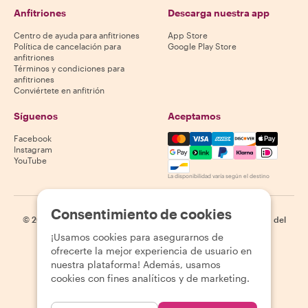
Anfitriones
Descarga nuestra app
Centro de ayuda para anfitriones
App Store
Política de cancelación para
Google Play Store
anfitriones
Términos y condiciones para
anfitriones
Conviértete en anfitrión
Síguenos
Aceptamos
Mastercard, Visa, Amex, Di
Facebook
Instagram
YouTube
La disponibilidad varía según el destino
Consentimiento de cookies
©
2026
Withlocals.com
|
Política de privacidad
|
Cookies
|
Mapa del
sitio
¡Usamos cookies para asegurarnos de
ofrecerte la mejor experiencia de usuario en
nuestra plataforma! Además, usamos
cookies con fines analíticos y de marketing.