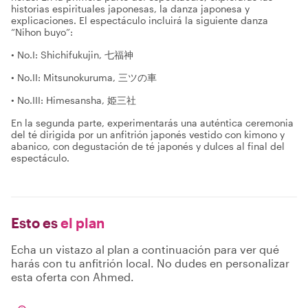
historias espirituales japonesas, la danza japonesa y
explicaciones. El espectáculo incluirá la siguiente danza
“Nihon buyo”:
• No.I: Shichifukujin, 七福神
• No.II: Mitsunokuruma, 三ツの車
• No.III: Himesansha, 姫三社
En la segunda parte, experimentarás una auténtica ceremonia
del té dirigida por un anfitrión japonés vestido con kimono y
abanico, con degustación de té japonés y dulces al final del
espectáculo.
Esto es
el plan
Echa un vistazo al plan a continuación para ver qué
harás con tu anfitrión local. No dudes en personalizar
esta oferta con Ahmed.