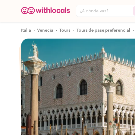
¿A dónde vas?
Italia
›
Venecia
›
Tours
›
Tours de pase preferencial
›