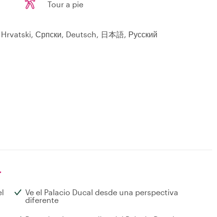
Tour a pie
spañol, Hrvatski, Српски, Deutsch, 日本語, Русский
r
el
Ve el Palacio Ducal desde una perspectiva
diferente