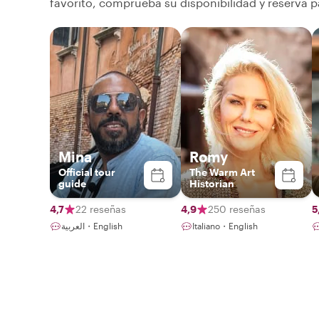
favorito, comprueba su disponibilidad y reserva p
Mina
Romy
Official tour
The Warm Art
guide
Historian
4,7
22 reseñas
4,9
250 reseñas
5
العربية・English
Italiano・English