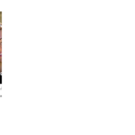
Elisabetta
Mattia
age
Crazy Venice
Walker
The History Buff
eñas
4,9
22 reseñas
5,0
59 reseñas
ñol・Italiano
English・Italiano
English・Italiano