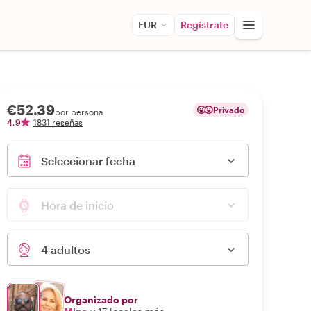
EUR
Regístrate
€52.39
Privado
por persona
4,9
1831 reseñas
Seleccionar fecha
Hora de inicio
4 adultos
Organizado por