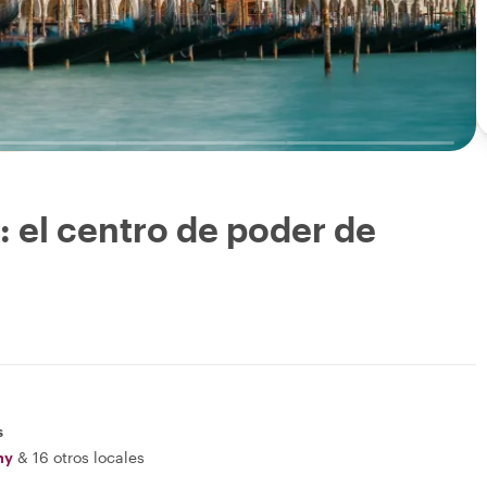
: el centro de poder de
s
my
&
16 otros locales