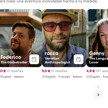
ara crear una aventura inolvidable hecha a tu medida.
rocco
Genny
Federico
Venetian
The Langu
The Globetrotter
Anthropologist
Lover
,0
15 reseñas
5,0
21 reseñas
4,9
197 res
English・Italiano
English・Français・Italiano
English・Espa