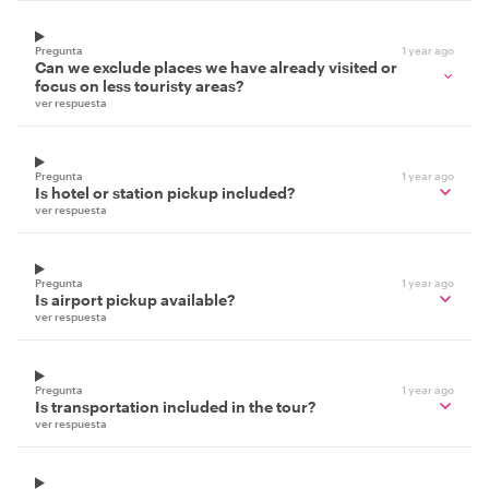
Pregunta
1 year ago
Can we exclude places we have already visited or
focus on less touristy areas?
ver respuesta
Pregunta
1 year ago
Is hotel or station pickup included?
ver respuesta
Pregunta
1 year ago
Is airport pickup available?
ver respuesta
Pregunta
1 year ago
Is transportation included in the tour?
ver respuesta