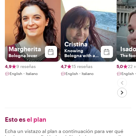
Cristina
Margherita
Isado
Knowing
Bologna lover
Bologna with a
The foo
cultural walking !
4,9
9 reseñas
4,7
15 reseñas
5,0
22 
English・Italiano
English・Italiano
English・
Esto es
el plan
Echa un vistazo al plan a continuación para ver qué