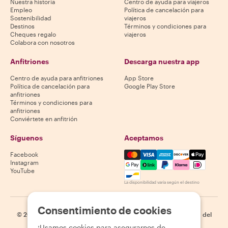
Nuestra historia
Centro de ayuda para viajeros
Empleo
Política de cancelación para
Sostenibilidad
viajeros
Destinos
Términos y condiciones para
Cheques regalo
viajeros
Colabora con nosotros
Anfitriones
Descarga nuestra app
Centro de ayuda para anfitriones
App Store
Política de cancelación para
Google Play Store
anfitriones
Términos y condiciones para
anfitriones
Conviértete en anfitrión
Síguenos
Aceptamos
Mastercard, Visa, Amex, Di
Facebook
Instagram
YouTube
La disponibilidad varía según el destino
Consentimiento de cookies
©
2026
Withlocals.com
|
Política de privacidad
|
Cookies
|
Mapa del
sitio
¡Usamos cookies para asegurarnos de