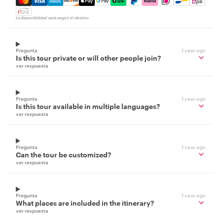
La disponibilidad varía según el destino
Pregunta
1 year ago
Is this tour private or will other people join?
ver respuesta
Pregunta
1 year ago
Is this tour available in multiple languages?
ver respuesta
Pregunta
1 year ago
Can the tour be customized?
ver respuesta
Pregunta
1 year ago
What places are included in the itinerary?
ver respuesta