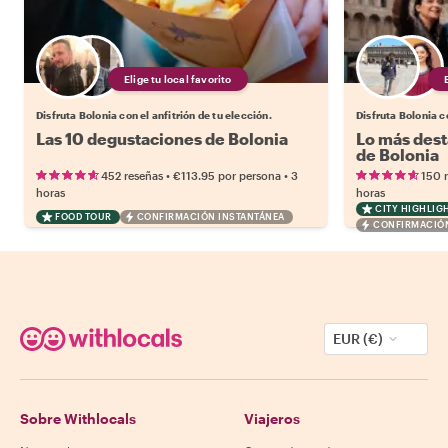
Elige tu local favorito
Disfruta Bolonia con el anfitrión de tu elección.
Disfruta Bolonia co
Las 10 degustaciones de Bolonia
Lo más dest
de Bolonia
•
•
452 reseñas
€113.95
por persona
3
150 
horas
horas
CITY HIGHLIG
FOOD TOUR
CONFIRMACIÓN INSTANTÁNEA
CONFIRMACIÓN
EUR (€)
Sobre Withlocals
Viajeros