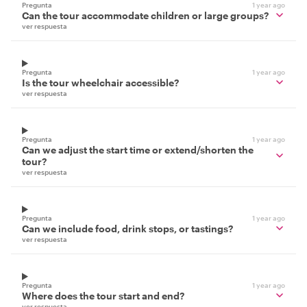
Pregunta
1 year ago
Can the tour accommodate children or large groups?
ver respuesta
Pregunta
1 year ago
Is the tour wheelchair accessible?
ver respuesta
Pregunta
1 year ago
Can we adjust the start time or extend/shorten the
tour?
ver respuesta
Pregunta
1 year ago
Can we include food, drink stops, or tastings?
ver respuesta
Pregunta
1 year ago
Where does the tour start and end?
ver respuesta