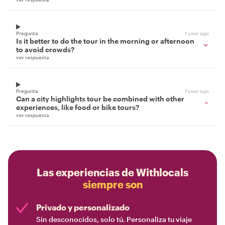
Pregunta
1 year ago
Is it better to do the tour in the morning or afternoon
to avoid crowds?
ver respuesta
Pregunta
1 year ago
Can a city highlights tour be combined with other
experiences, like food or bike tours?
ver respuesta
Las experiencias de Withlocals
siempre son
Privado y personalizado
Sin desconocidos, solo tú. Personaliza tu viaje