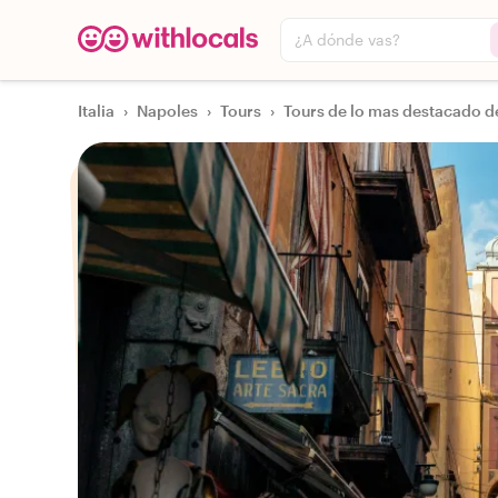
¿A dónde vas?
Italia
›
Napoles
›
Tours
›
Tours de lo mas destacado d