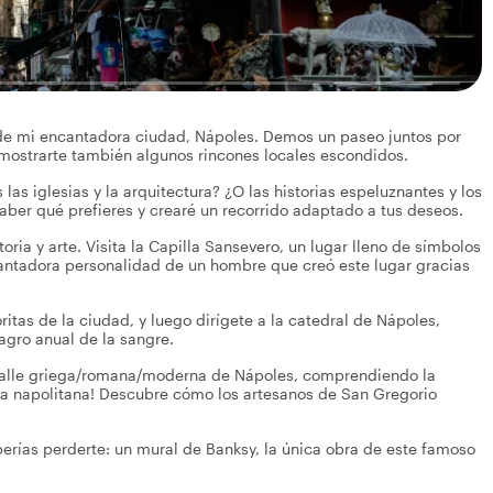
 de mi encantadora ciudad, Nápoles. Demos un paseo juntos por
 mostrarte también algunos rincones locales escondidos.
s las iglesias y la arquitectura? ¿O las historias espeluznantes y los
ber qué prefieres y crearé un recorrido adaptado a tus deseos.
oria y arte. Visita la Capilla Sansevero, un lugar lleno de símbolos
encantadora personalidad de un hombre que creó este lugar gracias
ritas de la ciudad, y luego dirígete a la catedral de Nápoles,
agro anual de la sangre.
l calle griega/romana/moderna de Nápoles, comprendiendo la
ltura napolitana! Descubre cómo los artesanos de San Gregorio
erías perderte: un mural de Banksy, la única obra de este famoso