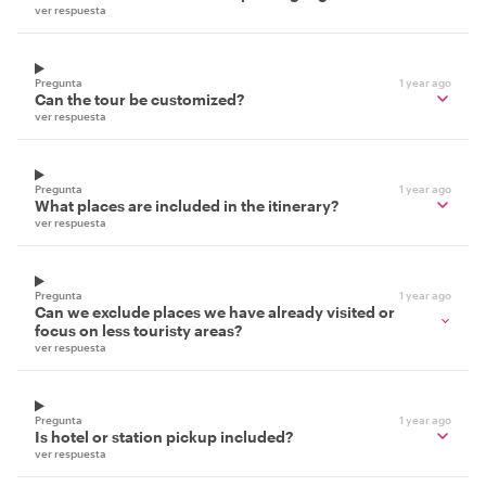
ver respuesta
Pregunta
1 year ago
Can the tour be customized?
ver respuesta
Pregunta
1 year ago
What places are included in the itinerary?
ver respuesta
Pregunta
1 year ago
Can we exclude places we have already visited or
focus on less touristy areas?
ver respuesta
Pregunta
1 year ago
Is hotel or station pickup included?
ver respuesta