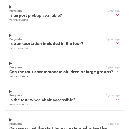
Pregunta
1 year ago
Is airport pickup available?
ver respuesta
Pregunta
1 year ago
Is transportation included in the tour?
ver respuesta
Pregunta
1 year ago
Can the tour accommodate children or large groups?
ver respuesta
Pregunta
1 year ago
Is the tour wheelchair accessible?
ver respuesta
Pregunta
1 year ago
Can we adjust the start time or extend/shorten the