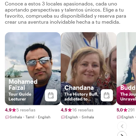
Conoce a estos 3 locales apasionados, cada uno
aportando perspectivas y talentos únicos. Elige a tu
favorito, comprueba su disponibilidad y reserva para
crear una aventura inolvidable hecha a tu medida.
Mohamed
Faizal
Chandana
Budd
Tour Guide
The History Buff,
The Jo
Lecturer
addicted to
Unrave
authentic Sri
Lankan food and
4,9
5 reseñas
4,5
16 reseñas
5,0
291
interested in
Sinhala・Tamil・English
English・Sinhala
English
gems