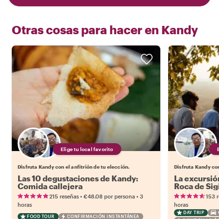
Otras cosas para hacer en
Kandy
Elige tu local favorito
Disfruta Kandy con el anfitrión de tu elección.
Disfruta Kandy con
Las 10 degustaciones de Kandy:
La excursión
Comida callejera
Roca de Sig
•
•
215 reseñas
€48.08
por persona
3
153 
horas
horas
DAY TRIP
FOOD TOUR
CONFIRMACIÓN INSTANTÁNEA