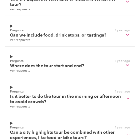
tour?
ver respuesta
Pregunta
1 year ago
Can we include food, drink stops, or tastings?
ver respuesta
Pregunta
1 year ago
Where does the tour start and end?
ver respuesta
Pregunta
1 year ago
Is it better to do the tour in the morning or afternoon
to avoid crowds?
ver respuesta
Pregunta
1 year ago
Can a city highlights tour be combined with other
experiences, like food or bike tours?