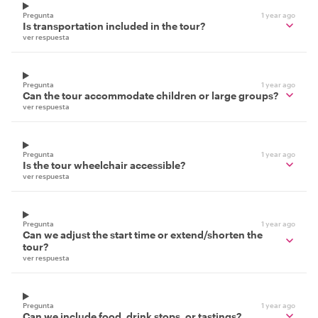
Pregunta
1 year ago
Is transportation included in the tour?
ver respuesta
Pregunta
1 year ago
Can the tour accommodate children or large groups?
ver respuesta
Pregunta
1 year ago
Is the tour wheelchair accessible?
ver respuesta
Pregunta
1 year ago
Can we adjust the start time or extend/shorten the
tour?
ver respuesta
Pregunta
1 year ago
Can we include food, drink stops, or tastings?