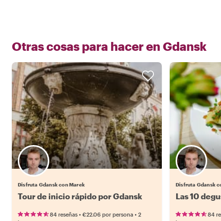
Otras cosas para hacer en
Gdansk
Disfruta Gdansk con Marek
Disfruta Gdansk 
Tour de inicio rápido por Gdansk
Las 10 deg
•
•
84 reseñas
€22.06
por persona
2
84 r