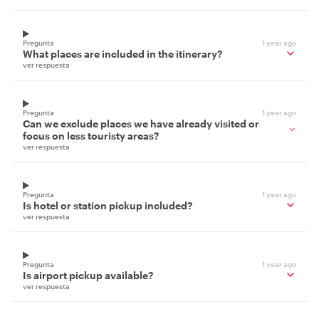
Pregunta
1 year ago
What places are included in the itinerary?
ver respuesta
Pregunta
1 year ago
Can we exclude places we have already visited or
focus on less touristy areas?
ver respuesta
Pregunta
1 year ago
Is hotel or station pickup included?
ver respuesta
Pregunta
1 year ago
Is airport pickup available?
ver respuesta