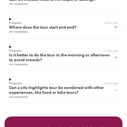
ver respuesta
Pregunta
1 year ago
Where does the tour start and end?
ver respuesta
Pregunta
1 year ago
Is it better to do the tour in the morning or afternoon
to avoid crowds?
ver respuesta
Pregunta
1 year ago
Can a city highlights tour be combined with other
experiences, like food or bike tours?
ver respuesta