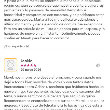
A pesar de que Marek se enfermó la mañana que debíamos
reunirnos, ¡aún se aseguró de que nuestra aventura saliera sin
problemas y lo pasamos de maravilla! Demostró su
honestidad y compromiso con nosotros, y no podríamos estar
más agradecidos. Martyna fue maravillosa ayudándonos a
último momento, y cada elección de comida fue excepcional.
Este era un artículo de mi lista de deseos para mi esposa, y lo
haríamos de nuevo en un instante. ¡Definitivamente puedes
confiar en Marek para hacer lo correcto!
¡Gran experiencia!
Jackie
29 mayo 2026
Marek nos impresionó desde el principio, y para cuando nos
dejó a todos bien servidos de vodka y con tantos datos
interesantes sobre Gdansk, sentimos que habíamos hecho un
nuevo amigo. Fue paciente, incluso cuando lo sacamos del
tema, y nunca sentimos que tuviera que seguir un guion.
Recomendamos encarecidamente buscar a Marek, uno de los
mejores, y asegúrate de felicitarlo si lo haces, ¡ya que está a
punto de casarse con una mujer muy afortunada!