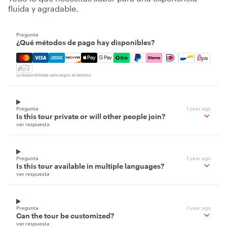
fluida y agradable.
Pregunta
¿Qué métodos de pago hay disponibles?
Mastercard, Visa, Amex, Discover, Apple Pay, Google Pay
La disponibilidad varía según el destino
Pregunta
1 year ago
Is this tour private or will other people join?
ver respuesta
Pregunta
1 year ago
Is this tour available in multiple languages?
ver respuesta
Pregunta
1 year ago
Can the tour be customized?
ver respuesta