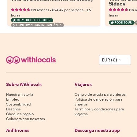
Sídney
•
•
119 reseñas
€24.42
por persona
1.5
116 r
horas
horas
CITY HIGHLIGHT TOUR
FOOD TOUR
CONFIRMACIÓN INSTANTÁNEA
EUR (€)
Sobre Withlocals
Viajeros
Nuestra historia
Centro de ayuda para viajeros
Empleo
Política de cancelación para
Sostenibilidad
viajeros
Destinos
Términos y condiciones para
Cheques regalo
viajeros
Colabora con nosotros
Anfitriones
Descarga nuestra app