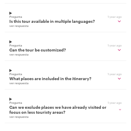
Pregunta
1 year ago
Is this tour available in multiple languages?
ver respuesta
Pregunta
1 year ago
Can the tour be customized?
ver respuesta
Pregunta
1 year ago
What places are included in the itinerary?
ver respuesta
Pregunta
1 year ago
Can we exclude places we have already visited or
focus on less touristy areas?
ver respuesta