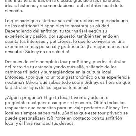
mientras te orientas en la ciudad, gracias a las increíbles
ideas, historias y recomendaciones del anfitrión local de tu
elección.
Lo que hace que este tour sea más atractivo es que cada uno
de los anfitriones disponibles te mostrará su ciudad.
Dependiendo del anfitrión, tu tour variará según su
experiencia y pasión, por supuesto, también teniendo en
cuenta tus intereses y peticiones, lo que lo convierte en una
experiencia más personal y gratificante. ¡La mejor manera de
descubrir Sídney en un solo día!
Después de este completo tour por Sídney, puedes disfrutar
del resto de tu estancia yendo más allá, saliendo de los
caminos trillados y sumergiéndote en la cultura local.
Entonces, ¿por qué no un tour gastronómico o una experiencia
nocturna? ¡Ahora que sabes todo sobre Sídney, es hora de que
la disfrutes lejos de los lugares turísticos!
¿Alguna pregunta? Elige tu local favorito y adelante,
pregúntale cualquier cosa que se te ocurra. Obtén todas las
respuestas que necesitas para un viaje perfecto a Sídney. Los
locales siempre saben más. ¿Sabías que este tour privado se
puede personalizar? ¡Sí! Ponte en contacto con tu anfitrión
local y él hará realidad tus deseos.