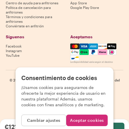
Centro de ayuda para anfitriones
App Store
Política de cancelación para
Google Play Store
anfitriones
Términos y condiciones para
anfitriones
Conviértete en anfitrión
Síguenos
Aceptamos
Mastercard, Visa, Amex, Di
Facebook
Instagram
YouTube
La disponibilidad varía según el destino
Consentimiento de cookies
©
2026
Withlocals.com
|
Política de privacidad
|
Cookies
|
Mapa del
sitio
¡Usamos cookies para asegurarnos de
ofrecerte la mejor experiencia de usuario en
nuestra plataforma! Además, usamos
cookies con fines analíticos y de marketing.
Cambiar ajustes
Aceptar cookies
€121.52
por persona