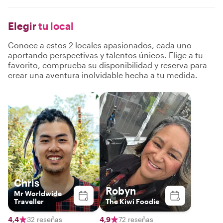
Elegir
tu local
Conoce a estos 2 locales apasionados, cada uno
aportando perspectivas y talentos únicos. Elige a tu
favorito, comprueba su disponibilidad y reserva para
crear una aventura inolvidable hecha a tu medida.
Chris
Robyn
Mr Worldwide
Traveller
The Kiwi Foodie
4,4
32 reseñas
4,9
72 reseñas