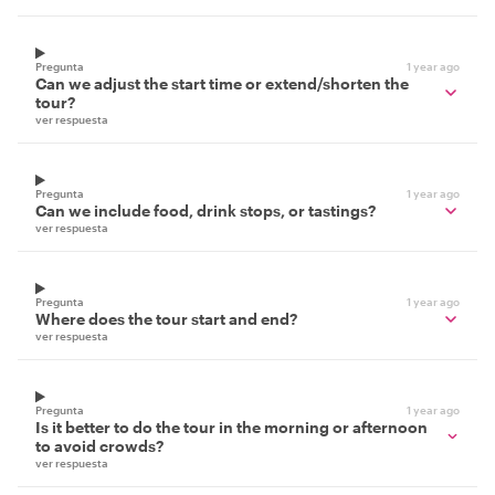
Pregunta
1 year ago
Can we adjust the start time or extend/shorten the
tour?
ver respuesta
Pregunta
1 year ago
Can we include food, drink stops, or tastings?
ver respuesta
Pregunta
1 year ago
Where does the tour start and end?
ver respuesta
Pregunta
1 year ago
Is it better to do the tour in the morning or afternoon
to avoid crowds?
ver respuesta