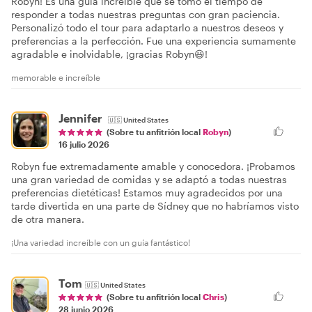
Robyn! Es una guía increíble que se tomó el tiempo de
responder a todas nuestras preguntas con gran paciencia.
Personalizó todo el tour para adaptarlo a nuestros deseos y
preferencias a la perfección. Fue una experiencia sumamente
agradable e inolvidable, ¡gracias Robyn😃!
memorable e increíble
Jennifer
🇺🇸
United States
(Sobre tu anfitrión local
Robyn
)
16 julio 2026
Robyn fue extremadamente amable y conocedora. ¡Probamos
una gran variedad de comidas y se adaptó a todas nuestras
preferencias dietéticas! Estamos muy agradecidos por una
tarde divertida en una parte de Sídney que no habríamos visto
de otra manera.
¡Una variedad increíble con un guía fantástico!
Tom
🇺🇸
United States
(Sobre tu anfitrión local
Chris
)
28 junio 2026