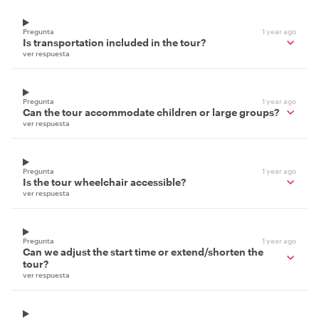
Pregunta
1 year ago
Is transportation included in the tour?
ver respuesta
Pregunta
1 year ago
Can the tour accommodate children or large groups?
ver respuesta
Pregunta
1 year ago
Is the tour wheelchair accessible?
ver respuesta
Pregunta
1 year ago
Can we adjust the start time or extend/shorten the
tour?
ver respuesta