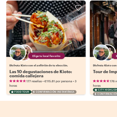
Elige tu local favorito
Disfruta Kioto con el anfitrión de tu elección.
Disfruta Kioto con 
Las 10 degustaciones de Kioto:
Tour de Imp
comida callejera
•
•
177 reseñas
€115.81
por persona
3
176 
horas
horas
CITY HIGHLIG
FOOD TOUR
CONFIRMACIÓN INSTANTÁNEA
CONFIRMACIÓN