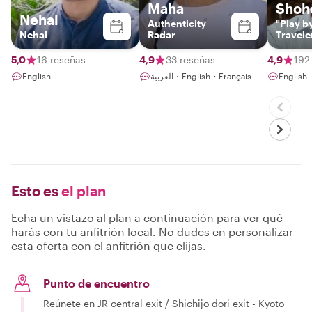
Maha
Shoh
Nehal
Authenticity
"Play b
Nehal
Radar
Travele
5,0
16 reseñas
4,9
33 reseñas
4,9
192
English
العربية・English・Français
English
Esto es
el plan
Echa un vistazo al plan a continuación para ver qué
harás con tu anfitrión local. No dudes en personalizar
esta oferta con el anfitrión que elijas.
Punto de encuentro
Reúnete en JR central exit / Shichijo dori exit - Kyoto