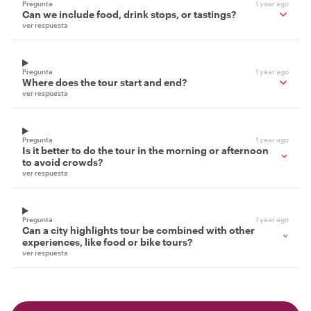
Pregunta
1 year ago
Can we include food, drink stops, or tastings?
ver respuesta
Pregunta
1 year ago
Where does the tour start and end?
ver respuesta
Pregunta
1 year ago
Is it better to do the tour in the morning or afternoon
to avoid crowds?
ver respuesta
Pregunta
1 year ago
Can a city highlights tour be combined with other
experiences, like food or bike tours?
ver respuesta