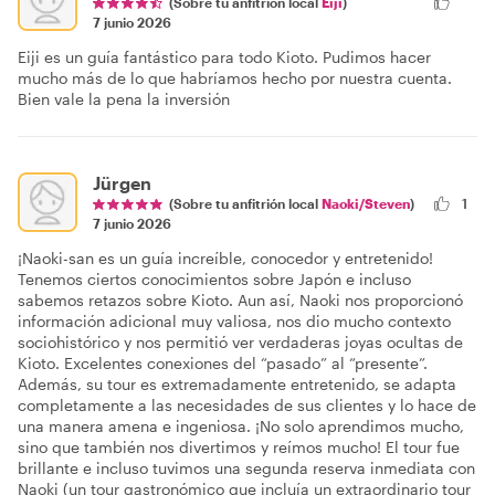
(Sobre tu anfitrión local
Eiji
)
7 junio 2026
Eiji es un guía fantástico para todo Kioto. Pudimos hacer
mucho más de lo que habríamos hecho por nuestra cuenta.
Bien vale la pena la inversión
Jürgen
(Sobre tu anfitrión local
Naoki/Steven
)
1
7 junio 2026
¡Naoki-san es un guía increíble, conocedor y entretenido!
Tenemos ciertos conocimientos sobre Japón e incluso
sabemos retazos sobre Kioto. Aun así, Naoki nos proporcionó
información adicional muy valiosa, nos dio mucho contexto
sociohistórico y nos permitió ver verdaderas joyas ocultas de
Kioto. Excelentes conexiones del “pasado” al “presente”.
Además, su tour es extremadamente entretenido, se adapta
completamente a las necesidades de sus clientes y lo hace de
una manera amena e ingeniosa. ¡No solo aprendimos mucho,
sino que también nos divertimos y reímos mucho! El tour fue
brillante e incluso tuvimos una segunda reserva inmediata con
Naoki (un tour gastronómico que incluía un extraordinario tour