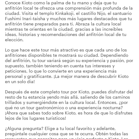
Conoce Kioto como la palma de tu mano y deja que tu
anfitrión local te ofrezca una comprensión más profunda de la
ciudad. Visita el templo Kinkakoji, el castillo Nijo, el santuario
Fushimi Inari-taisha y muchos más lugares destacados que tu
anfitrión tiene preparados para ti. Abraza la cultura local
mientras te orientas en la ciudad, gracias a las increíbles
ideas, historias y recomendaciones del anfitrión local de tu
elección.
Lo que hace este tour más atractivo es que cada uno de los
anfitriones disponibles te mostrará su ciudad. Dependiendo
del anfitrión, tu tour variará según su experiencia y pasión, por
supuesto, también teniendo en cuenta tus intereses y
peticiones, lo que lo convierte en una experiencia más
personal y gratificante. ¡La mejor manera de descubrir Kioto
en un solo día!
Después de este completo tour por Kioto, puedes disfrutar del
resto de tu estancia yendo más allá, saliendo de los caminos
trillados y sumergiéndote en la cultura local. Entonces, ¿por
qué no un tour gastronómico o una experiencia nocturna?
¡Ahora que sabes todo sobre Kioto, es hora de que lo disfrutes
lejos de los lugares turísticos!
¿Alguna pregunta? Elige a tu local favorito y adelante,
pregúntale cualquier cosa que se te ocurra. Obtén todas las
respuestas que necesitas para un viaje perfecto a Kioto. Los