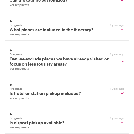
Can the tour be customized?
ver respuesta
Pregunta
1 year ago
What places are included in the itinerary?
ver respuesta
Pregunta
1 year ago
Can we exclude places we have already visited or
focus on less touristy areas?
ver respuesta
Pregunta
1 year ago
Is hotel or station pickup included?
ver respuesta
Pregunta
1 year ago
Is airport pickup available?
ver respuesta