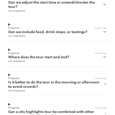
Can we adjust the start time or extend/shorten the
tour?
ver respuesta
Pregunta
1 year ago
Can we include food, drink stops, or tastings?
ver respuesta
Pregunta
1 year ago
Where does the tour start and end?
ver respuesta
Pregunta
1 year ago
Is it better to do the tour in the morning or afternoon
to avoid crowds?
ver respuesta
Pregunta
1 year ago
Can a city highlights tour be combined with other