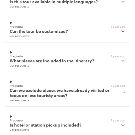
Is this tour available in multiple languages?
ver respuesta
Pregunta
1 year ago
Can the tour be customized?
ver respuesta
Pregunta
1 year ago
What places are included in the itinerary?
ver respuesta
Pregunta
1 year ago
Can we exclude places we have already visited or
focus on less touristy areas?
ver respuesta
Pregunta
1 year ago
Is hotel or station pickup included?
ver respuesta