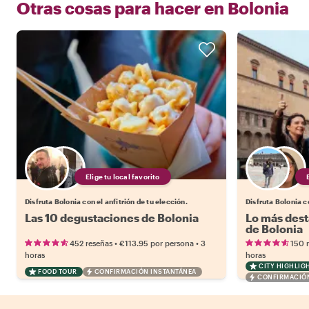
Otras cosas para hacer en
Bolonia
Elige tu local favorito
Disfruta Bolonia con el anfitrión de tu elección.
Disfruta Bolonia co
Las 10 degustaciones de Bolonia
Lo más dest
de Bolonia
•
•
452 reseñas
€113.95
por persona
3
150 
horas
horas
CITY HIGHLIG
FOOD TOUR
CONFIRMACIÓN INSTANTÁNEA
CONFIRMACIÓN