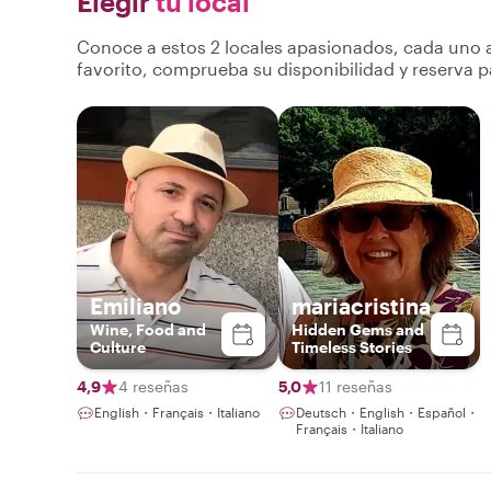
Elegir
tu local
Conoce a estos 2 locales apasionados, cada uno a
favorito, comprueba su disponibilidad y reserva p
Emiliano
mariacristina
Wine, Food and
Hidden Gems and
Culture
Timeless Stories
4,9
4 reseñas
5,0
11 reseñas
English・Français・Italiano
Deutsch・English・Español・
Français・Italiano