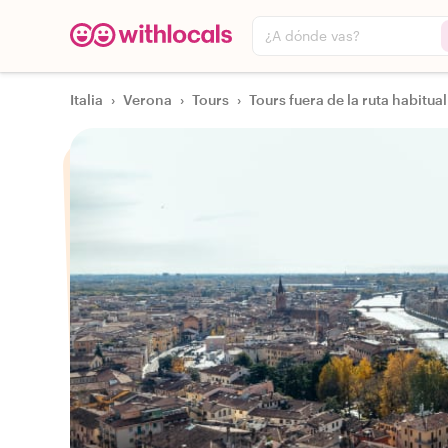
¿A dónde vas?
Italia
›
Verona
›
Tours
›
Tours fuera de la ruta habitual