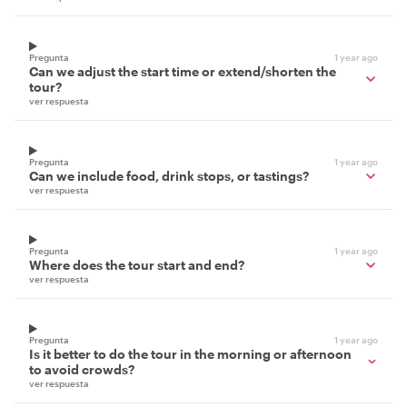
Pregunta
1 year ago
Can we adjust the start time or extend/shorten the
tour?
ver respuesta
Pregunta
1 year ago
Can we include food, drink stops, or tastings?
ver respuesta
Pregunta
1 year ago
Where does the tour start and end?
ver respuesta
Pregunta
1 year ago
Is it better to do the tour in the morning or afternoon
to avoid crowds?
ver respuesta