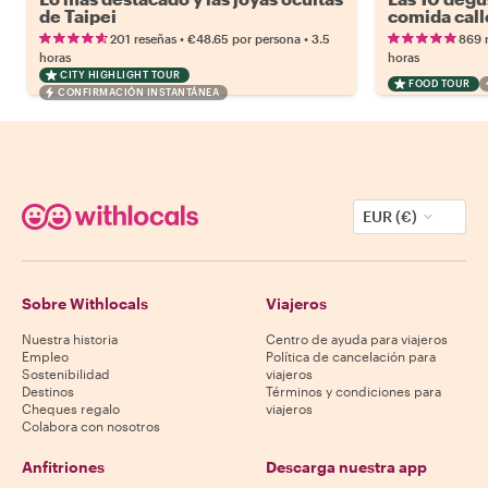
de Taipei
comida call
•
•
201 reseñas
€48.65
por persona
3.5
869 
horas
horas
CITY HIGHLIGHT TOUR
FOOD TOUR
CONFIRMACIÓN INSTANTÁNEA
EUR (€)
Sobre Withlocals
Viajeros
Nuestra historia
Centro de ayuda para viajeros
Empleo
Política de cancelación para
Sostenibilidad
viajeros
Destinos
Términos y condiciones para
Cheques regalo
viajeros
Colabora con nosotros
Anfitriones
Descarga nuestra app