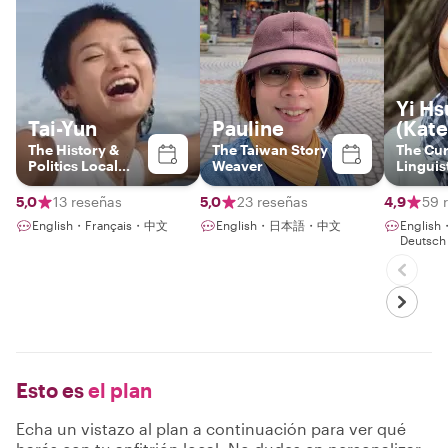
Yi Hs
Tai-Yun
Pauline
(Kate
The History &
The Taiwan Story
The Cu
Politics Local
Weaver
Linguis
Insider (English
and French
5,0
13 reseñas
5,0
23 reseñas
4,9
59 
speaker)
English・Français・中文
English・日本語・中文
English
Deuts
Esto es
el plan
Echa un vistazo al plan a continuación para ver qué