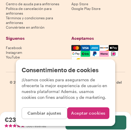
Centro de ayuda para anfitriones
App Store
Política de cancelación para
Google Play Store
anfitriones
Términos y condiciones para
anfitriones
Conviértete en anfitrión
Síguenos
Aceptamos
Mastercard, Visa, Amex, Di
Facebook
Instagram
YouTube
La disponibilidad varía según el destino
Consentimiento de cookies
¡Usamos cookies para asegurarnos de
©
2026
Withlocals.com
|
Política de privacidad
|
Cookies
|
Mapa del
ofrecerte la mejor experiencia de usuario en
sitio
nuestra plataforma! Además, usamos
cookies con fines analíticos y de marketing.
Cambiar ajustes
Aceptar cookies
€23.66
por persona
Selecciona
388 reseñas