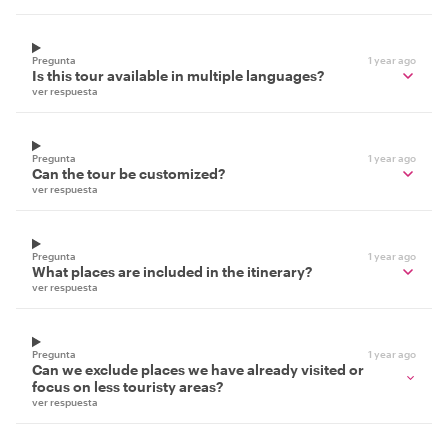
Pregunta
1 year ago
Is this tour available in multiple languages?
ver respuesta
Pregunta
1 year ago
Can the tour be customized?
ver respuesta
Pregunta
1 year ago
What places are included in the itinerary?
ver respuesta
Pregunta
1 year ago
Can we exclude places we have already visited or
focus on less touristy areas?
ver respuesta