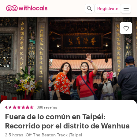
Regístrate
4,9
388 reseñas
Fuera de lo común en Taipéi:
Recorrido por el distrito de Wanhua
2.5 horas
Off The Beaten Track
Taipei