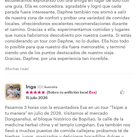
estuviéramos explorando con una amiga en lugar de solo con
una guía. Ella es conocedora, agradable y logró que cada
parada fuera interesante. Daphne también nos animó a salir
de nuestra zona de confort y probar una variedad de comidas
locales, ofreciéndonos excelentes recomendaciones durante
el camino. Gracias a ella, experimentamos comidas y lugares
que nunca habríamos descubierto por nuestra cuenta. Si estás
considerando un tour con Daphne, no lo dudes. Ella hizo todo
lo posible para que nuestro día fuera memorable, y terminó
siendo uno de los puntos destacados de nuestro viaje.
Gracias, Daphne, por una experiencia tan increíble.
¡Muchas risas!
Inga
🇦🇺
Australia
(Sobre tu anfitrión local
Eva
)
15 julio 2026
Pasamos 3 horas con la encantadora Eva en un tour "Taipei a
tu manera" en julio de 2026. Visitamos el mercado
Dongsanshui, el bloque histórico de Bopiliao, la calle de la
medicina herbal china y el templo Longshan. Eva también nos
llevó a muchos puestos de comida callejera; probamos té de
hierbas, jugos, granizados y deliciosos bocadillos dulces y