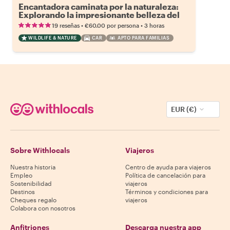
Encantadora caminata por la naturaleza:
Explorando la impresionante belleza del
lago de Como
•
•
19 reseñas
€60.00
por persona
3 horas
WILDLIFE & NATURE
CAR
APTO PARA FAMILIAS
EUR (€)
Sobre Withlocals
Viajeros
Nuestra historia
Centro de ayuda para viajeros
Empleo
Política de cancelación para
Sostenibilidad
viajeros
Destinos
Términos y condiciones para
Cheques regalo
viajeros
Colabora con nosotros
Anfitriones
Descarga nuestra app