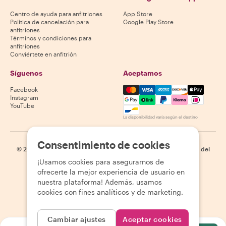
Centro de ayuda para anfitriones
App Store
Política de cancelación para
Google Play Store
anfitriones
Términos y condiciones para
anfitriones
Conviértete en anfitrión
Síguenos
Aceptamos
Mastercard, Visa, Amex, Di
Facebook
Instagram
YouTube
La disponibilidad varía según el destino
Consentimiento de cookies
©
2026
Withlocals.com
|
Política de privacidad
|
Cookies
|
Mapa del
sitio
¡Usamos cookies para asegurarnos de
ofrecerte la mejor experiencia de usuario en
nuestra plataforma! Además, usamos
cookies con fines analíticos y de marketing.
Cambiar ajustes
Aceptar cookies