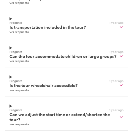
ver respuesta
Pregunta
1 year ago
Is transportation included in the tour?
ver respuesta
Pregunta
1 year ago
Can the tour accommodate children or large groups?
ver respuesta
Pregunta
1 year ago
Is the tour wheelchair accessible?
ver respuesta
Pregunta
1 year ago
Can we adjust the start time or extend/shorten the
tour?
ver respuesta