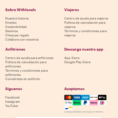
Sobre Withlocals
Viajeros
Nuestra historia
Centro de ayuda para viajeros
Empleo
Política de cancelación para
Sostenibilidad
viajeros
Destinos
Términos y condiciones para
Cheques regalo
viajeros
Colabora con nosotros
Anfitriones
Descarga nuestra app
Centro de ayuda para anfitriones
App Store
Política de cancelación para
Google Play Store
anfitriones
Términos y condiciones para
anfitriones
Conviértete en anfitrión
Síguenos
Aceptamos
Mastercard, Visa, Amex, Di
Facebook
Instagram
YouTube
La disponibilidad varía según el destino