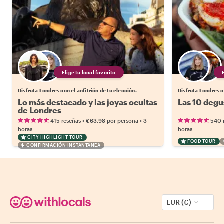
Elige tu local favorito
Disfruta Londres con el anfitrión de tu elección.
Disfruta Londres c
Lo más destacado y las joyas ocultas
Las 10 degu
de Londres
•
•
415 reseñas
€63.98
por persona
3
540 
horas
horas
CITY HIGHLIGHT TOUR
FOOD TOUR
CONFIRMACIÓN INSTANTÁNEA
EUR (€)