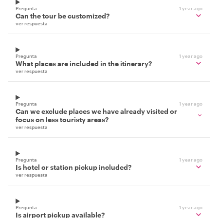
Pregunta
1 year ago
Can the tour be customized?
ver respuesta
Pregunta
1 year ago
What places are included in the itinerary?
ver respuesta
Pregunta
1 year ago
Can we exclude places we have already visited or
focus on less touristy areas?
ver respuesta
Pregunta
1 year ago
Is hotel or station pickup included?
ver respuesta
Pregunta
1 year ago
Is airport pickup available?