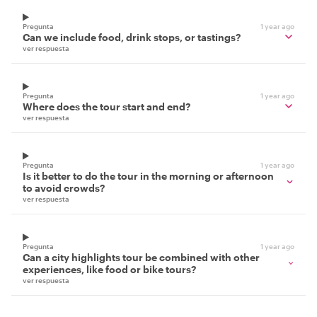
Pregunta
1 year ago
Can we include food, drink stops, or tastings?
ver respuesta
Pregunta
1 year ago
Where does the tour start and end?
ver respuesta
Pregunta
1 year ago
Is it better to do the tour in the morning or afternoon
to avoid crowds?
ver respuesta
Pregunta
1 year ago
Can a city highlights tour be combined with other
experiences, like food or bike tours?
ver respuesta