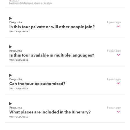
La disponibilidad varía según el destino
Pregunta
1 year ago
Is this tour private or will other people join?
ver respuesta
Pregunta
1 year ago
Is this tour available in multiple languages?
ver respuesta
Pregunta
1 year ago
Can the tour be customized?
ver respuesta
Pregunta
1 year ago
What places are included in the itinerary?
ver respuesta