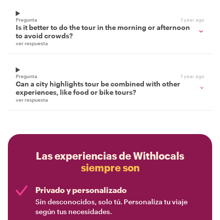
Pregunta
1 year ago
Is it better to do the tour in the morning or afternoon
to avoid crowds?
ver respuesta
Pregunta
1 year ago
Can a city highlights tour be combined with other
experiences, like food or bike tours?
ver respuesta
Las experiencias de Withlocals
siempre son
Privado y personalizado
Sin desconocidos, solo tú. Personaliza tu viaje
según tus necesidades.