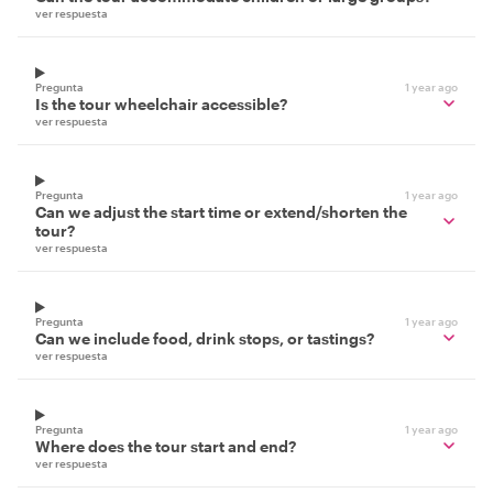
ver respuesta
Pregunta
1 year ago
Is the tour wheelchair accessible?
ver respuesta
Pregunta
1 year ago
Can we adjust the start time or extend/shorten the
tour?
ver respuesta
Pregunta
1 year ago
Can we include food, drink stops, or tastings?
ver respuesta
Pregunta
1 year ago
Where does the tour start and end?
ver respuesta