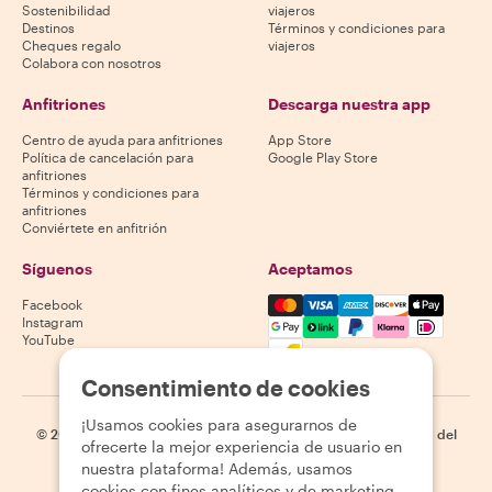
Sostenibilidad
viajeros
Destinos
Términos y condiciones para
Cheques regalo
viajeros
Colabora con nosotros
Anfitriones
Descarga nuestra app
Centro de ayuda para anfitriones
App Store
Política de cancelación para
Google Play Store
anfitriones
Términos y condiciones para
anfitriones
Conviértete en anfitrión
Síguenos
Aceptamos
Mastercard, Visa, Amex, Di
Facebook
Instagram
YouTube
La disponibilidad varía según el destino
Consentimiento de cookies
¡Usamos cookies para asegurarnos de
©
2026
Withlocals.com
|
Política de privacidad
|
Cookies
|
Mapa del
ofrecerte la mejor experiencia de usuario en
sitio
nuestra plataforma! Además, usamos
cookies con fines analíticos y de marketing.