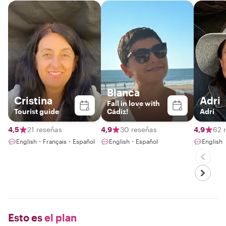
Blanca
Cristina
Adri
Fall in love with
Tourist guide
Cádiz!
Adri
4,5
21 reseñas
4,9
30 reseñas
4,9
62 
English・Français・Español
English・Español
English
Esto es
el plan