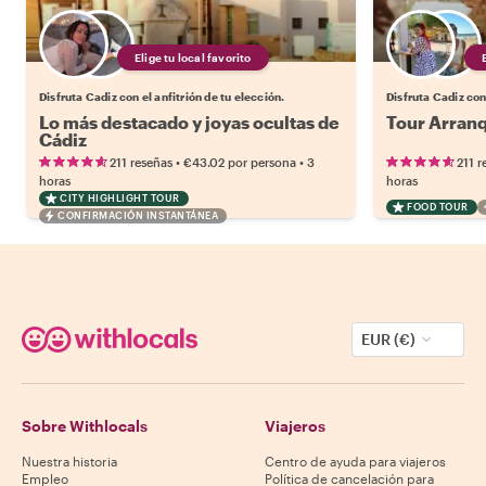
Elige tu local favorito
Disfruta Cadiz con el anfitrión de tu elección.
Disfruta Cadiz con 
Lo más destacado y joyas ocultas de
Tour Arranq
Cádiz
•
•
211 reseñas
€43.02
por persona
3
211 r
horas
horas
CITY HIGHLIGHT TOUR
FOOD TOUR
CONFIRMACIÓN INSTANTÁNEA
EUR (€)
Sobre Withlocals
Viajeros
Nuestra historia
Centro de ayuda para viajeros
Empleo
Política de cancelación para