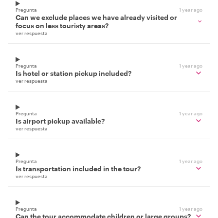
Pregunta
1 year ago
Can we exclude places we have already visited or
focus on less touristy areas?
ver respuesta
Pregunta
1 year ago
Is hotel or station pickup included?
ver respuesta
Pregunta
1 year ago
Is airport pickup available?
ver respuesta
Pregunta
1 year ago
Is transportation included in the tour?
ver respuesta
Pregunta
1 year ago
Can the tour accommodate children or large groups?