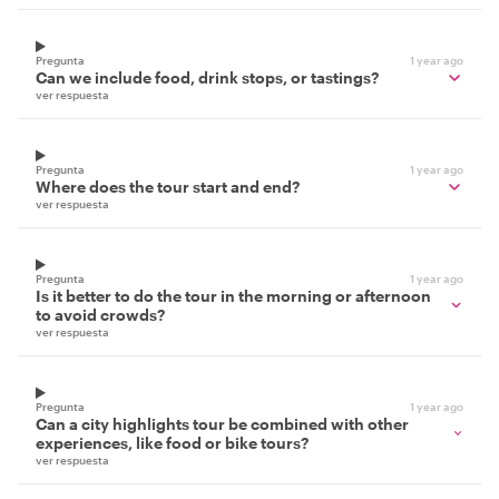
Pregunta
1 year ago
Can we include food, drink stops, or tastings?
ver respuesta
Pregunta
1 year ago
Where does the tour start and end?
ver respuesta
Pregunta
1 year ago
Is it better to do the tour in the morning or afternoon
to avoid crowds?
ver respuesta
Pregunta
1 year ago
Can a city highlights tour be combined with other
experiences, like food or bike tours?
ver respuesta