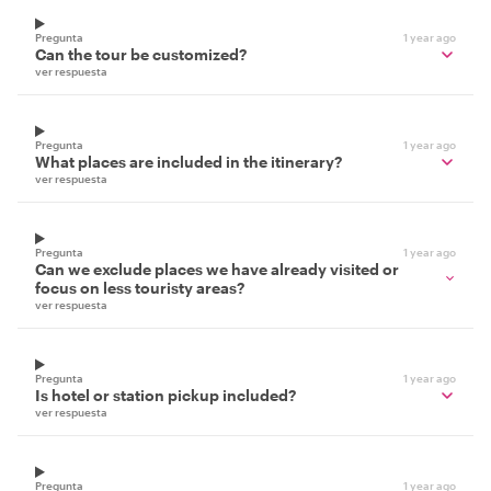
Pregunta
1 year ago
Can the tour be customized?
ver respuesta
Pregunta
1 year ago
What places are included in the itinerary?
ver respuesta
Pregunta
1 year ago
Can we exclude places we have already visited or
focus on less touristy areas?
ver respuesta
Pregunta
1 year ago
Is hotel or station pickup included?
ver respuesta
Pregunta
1 year ago