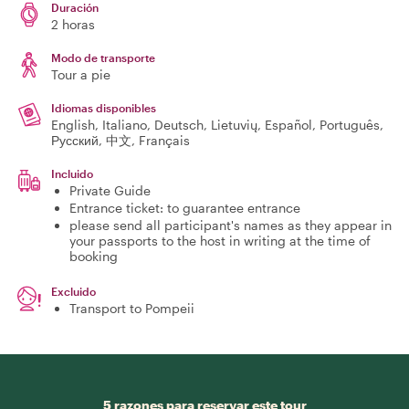
Duración
2 horas
Modo de transporte
Tour a pie
Idiomas disponibles
English, Italiano, Deutsch, Lietuvių, Español, Português,
Русский, 中文, Français
Incluido
Private Guide
Entrance ticket: to guarantee entrance
please send all participant's names as they appear in
your passports to the host in writing at the time of
booking
Excluido
Transport to Pompeii
5 razones para reservar este tour