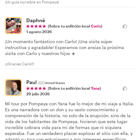
¡Un guía increíble en Pompeya!
Daphné
(Sobre tu anfitrión local
Carlo
)
1 agosto 2026
¡Un momento fantástico con Carlo! ¡Una visita súper
instructiva y agradable! Esperamos con ansias la próxima
visita con Carlo y nuestros hijos ☀️
¡¡¡Gracias Carlo!!!
Paul
🇺🇸
United States
(Sobre tu anfitrión local
Yana
)
29 julio 2026
Mi tour por Pompeya con Yana fue lo mejor de mi viaje a Italia.
Es una narradora con un don y su vasto conocimiento y
comprensión de la historia, no solo de la erupción, sino de la
vida de los habitantes de Pompeya, hicieron que este lugar
increíble cobrara vida para mí de formas que ni siquiera
esperaba. Fue un verdadero placer explorar el sitio con ella, y
adaptó su tour con entusiasmo a mis intereses específicos