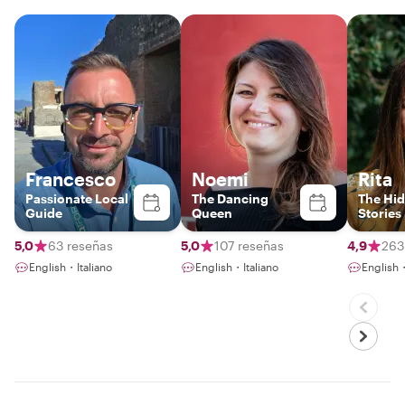
Francesco
Noemi
Rita
Passionate Local
The Dancing
The Hi
Guide
Queen
Stories
5,0
63 reseñas
5,0
107 reseñas
4,9
263
English・Italiano
English・Italiano
English・