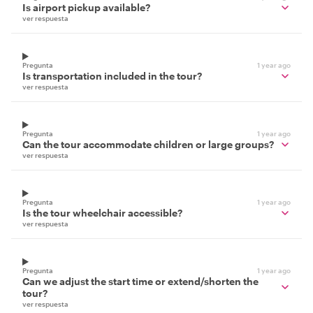
Is airport pickup available?
ver respuesta
Pregunta
1 year ago
Is transportation included in the tour?
ver respuesta
Pregunta
1 year ago
Can the tour accommodate children or large groups?
ver respuesta
Pregunta
1 year ago
Is the tour wheelchair accessible?
ver respuesta
Pregunta
1 year ago
Can we adjust the start time or extend/shorten the
tour?
ver respuesta