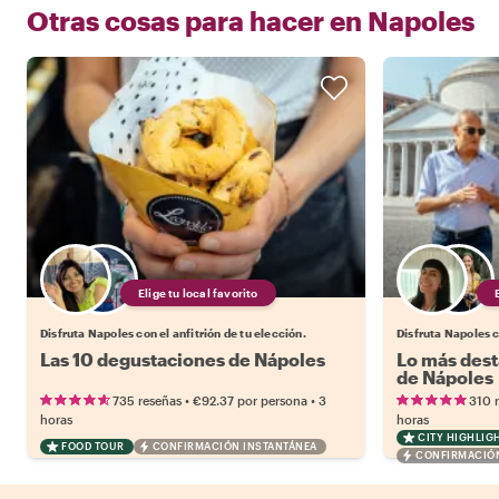
Otras cosas para hacer en
Napoles
Elige tu local favorito
Disfruta Napoles con el anfitrión de tu elección.
Disfruta Napoles c
Las 10 degustaciones de Nápoles
Lo más dest
de Nápoles
•
•
735 reseñas
€92.37
por persona
3
310 
horas
horas
CITY HIGHLIG
FOOD TOUR
CONFIRMACIÓN INSTANTÁNEA
CONFIRMACIÓN