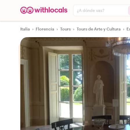
¿A dónde vas?
Italia
›
Florencia
›
Tours
›
Tours de Arte y Cultura
›
E