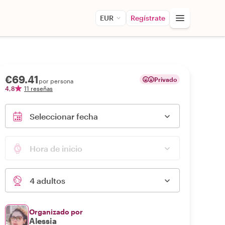
EUR
Regístrate
€69.41
Privado
por persona
4,8
11 reseñas
Seleccionar fecha
Hora de inicio
4 adultos
Organizado por
Alessia