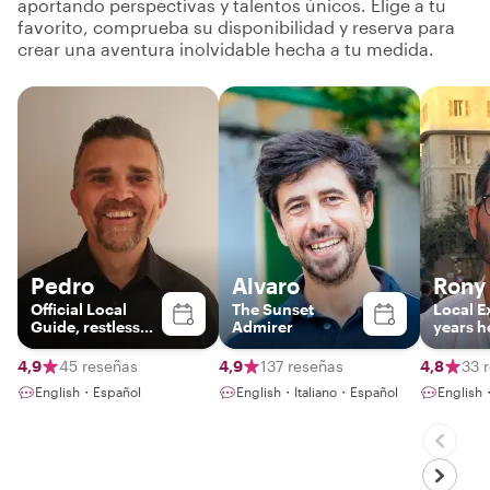
aportando perspectivas y talentos únicos. Elige a tu
favorito, comprueba su disponibilidad y reserva para
crear una aventura inolvidable hecha a tu medida.
Pedro
Alvaro
Rony
Official Local
The Sunset
Local E
Guide, restless
Admirer
years h
father &
Mallorcablogger
4,9
45 reseñas
4,9
137 reseñas
4,8
33 
English・Español
English・Italiano・Español
English