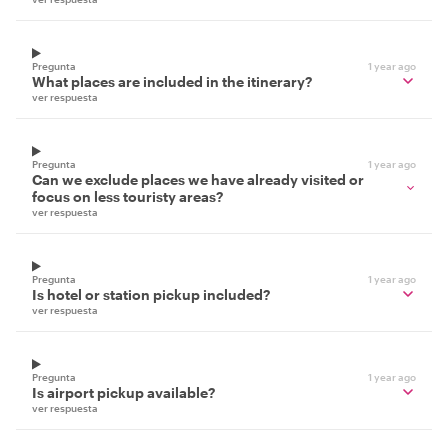
Pregunta
1 year ago
What places are included in the itinerary?
ver respuesta
Pregunta
1 year ago
Can we exclude places we have already visited or
focus on less touristy areas?
ver respuesta
Pregunta
1 year ago
Is hotel or station pickup included?
ver respuesta
Pregunta
1 year ago
Is airport pickup available?
ver respuesta