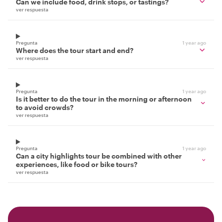
Can we include food, drink stops, or tastings?
ver respuesta
Pregunta
1 year ago
Where does the tour start and end?
ver respuesta
Pregunta
1 year ago
Is it better to do the tour in the morning or afternoon
to avoid crowds?
ver respuesta
Pregunta
1 year ago
Can a city highlights tour be combined with other
experiences, like food or bike tours?
ver respuesta