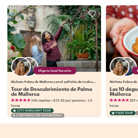
Elige tu local favorito
Disfruta Palma de Mallorca con el anfitrión de tu elección.
Tour de Descubrimiento de Palma
Las 10 degu
de Mallorca
Mallorca
•
•
106 reseñas
€31.42
por persona
1.5
297 
horas
horas
CITY HIGHLIGHT TOUR
FOOD TOUR
CONFIRMACIÓN INSTANTÁNEA