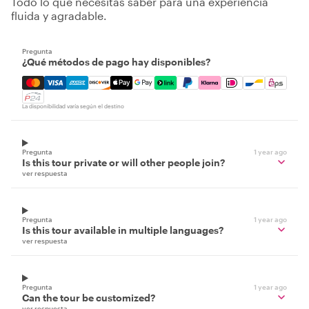
Todo lo que necesitas saber para una experiencia
fluida y agradable.
Pregunta
¿Qué métodos de pago hay disponibles?
Mastercard, Visa, Amex, Discover, Apple Pay, Google Pay
La disponibilidad varía según el destino
Pregunta
1 year ago
Is this tour private or will other people join?
ver respuesta
Pregunta
1 year ago
Is this tour available in multiple languages?
ver respuesta
Pregunta
1 year ago
Can the tour be customized?
ver respuesta