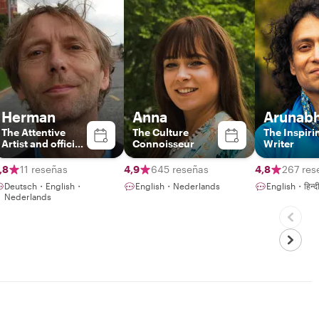
Herman
Anna
Arunab
The Attentive
The Culture
The Inspiri
Artist and official
Connoisseur
Writer
National Guide
,8
11 reseñas
4,9
645 reseñas
4,8
267 res
Deutsch・English・
English・Nederlands
English・हिन्द
Nederlands