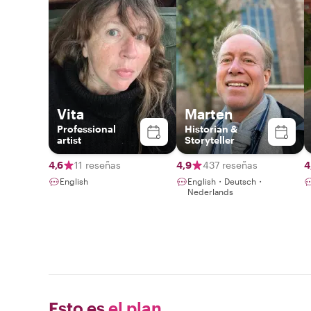
Vita
Marten
Professional
Historian &
artist
Storyteller
4,6
11 reseñas
4,9
437 reseñas
4
English
English・Deutsch・
Nederlands
Esto es
el plan