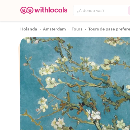
¿A dónde vas?
Holanda
›
Ámsterdam
›
Tours
›
Tours de pase prefere