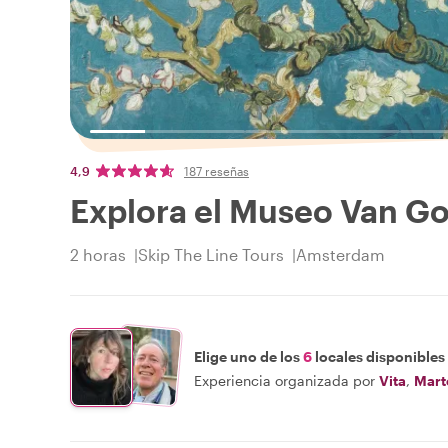
4,9
187 reseñas
Explora el Museo Van Go
2 horas
Skip The Line Tours
Amsterdam
Elige uno de los
6
locales disponibles
Experiencia organizada por
Vita
,
Mart