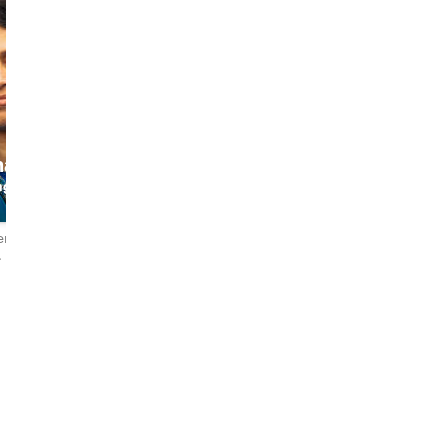
ha
Anna
ng
the Art Historian
eñas
4,9
101 reseñas
ी
English