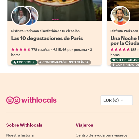
Elige tu local favorito
Disfruta París con el anfitrión de tu elección.
Disfruta París con 
Las 10 degustaciones de París
Una Noche M
por la Ciud
•
•
778 reseñas
€115.46
por persona
3
185 
horas
horas
CITY HIGHLIG
FOOD TOUR
CONFIRMACIÓN INSTANTÁNEA
CONFIRMACIÓN
EUR (€)
Sobre Withlocals
Viajeros
Nuestra historia
Centro de ayuda para viajeros