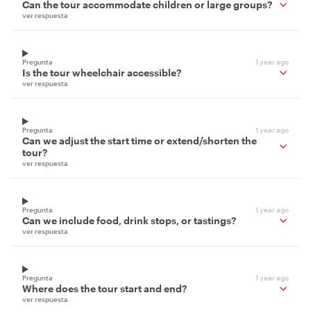
Can the tour accommodate children or large groups?
ver respuesta
Pregunta
1 year ago
Is the tour wheelchair accessible?
ver respuesta
Pregunta
1 year ago
Can we adjust the start time or extend/shorten the
tour?
ver respuesta
Pregunta
1 year ago
Can we include food, drink stops, or tastings?
ver respuesta
Pregunta
1 year ago
Where does the tour start and end?
ver respuesta