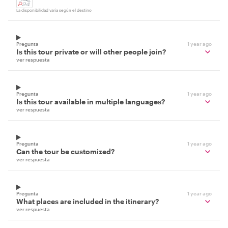
La disponibilidad varía según el destino
Pregunta
1 year ago
Is this tour private or will other people join?
ver respuesta
Pregunta
1 year ago
Is this tour available in multiple languages?
ver respuesta
Pregunta
1 year ago
Can the tour be customized?
ver respuesta
Pregunta
1 year ago
What places are included in the itinerary?
ver respuesta