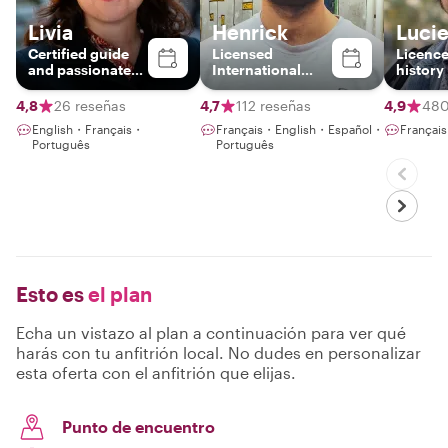
Livia
Henrick
Luci
Certified guide
Licensed
Licence
and passionate
International
history
storyteller
Guide
passion
revolut
4,8
26 reseñas
4,7
112 reseñas
4,9
480
Parisia
English・Français・
Français・English・Español・
Françai
Português
Português
Esto es
el plan
Echa un vistazo al plan a continuación para ver qué
harás con tu anfitrión local. No dudes en personalizar
esta oferta con el anfitrión que elijas.
Punto de encuentro