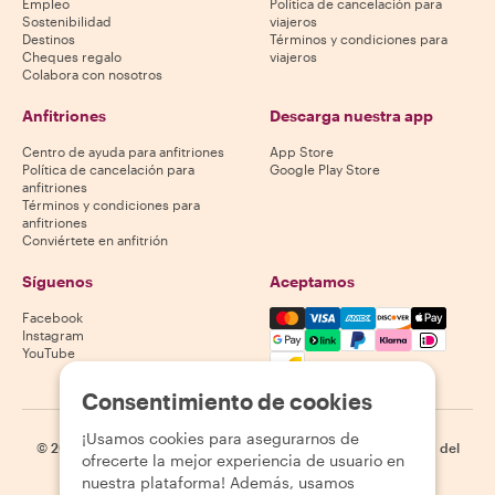
Empleo
Política de cancelación para
Sostenibilidad
viajeros
Destinos
Términos y condiciones para
Cheques regalo
viajeros
Colabora con nosotros
Anfitriones
Descarga nuestra app
Centro de ayuda para anfitriones
App Store
Política de cancelación para
Google Play Store
anfitriones
Términos y condiciones para
anfitriones
Conviértete en anfitrión
Síguenos
Aceptamos
Mastercard, Visa, Amex, Di
Facebook
Instagram
YouTube
La disponibilidad varía según el destino
Consentimiento de cookies
¡Usamos cookies para asegurarnos de
©
2026
Withlocals.com
|
Política de privacidad
|
Cookies
|
Mapa del
ofrecerte la mejor experiencia de usuario en
sitio
nuestra plataforma! Además, usamos